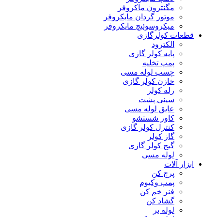
مگنترون ماکروفر
موتور گردان مایکروفر
میکروسوئیچ مایکروفر
قطعات کولرگازی
الکترود
پایه کولر گازی
پمپ تخلیه
چسب لوله مسی
خازن کولر گازی
رله کولر
سینی پشت
عایق لوله مسی
کاور شستشو
کنترل کولر گازی
گاز کولر
گیج کولر گازی
لوله مسی
ابزار آلات
پرچ کن
پمپ وکیوم
فنر خم کن
گشاد کن
لوله بر