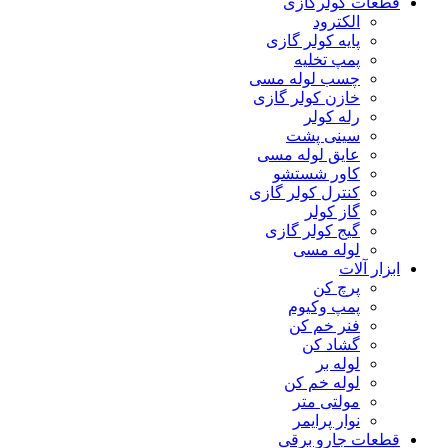
قطعات کولرگازی
الکترود
پایه کولر گازی
پمپ تخلیه
چسب لوله مسی
خازن کولر گازی
رله کولر
سینی پشت
عایق لوله مسی
کاور شستشو
کنترل کولر گازی
گاز کولر
گیج کولر گازی
لوله مسی
ابزار آلات
پرچ کن
پمپ وکیوم
فنر خم کن
گشاد کن
لوله بر
لوله خم کن
مولتی متر
نوار پرایمر
قطعات جارو برقی