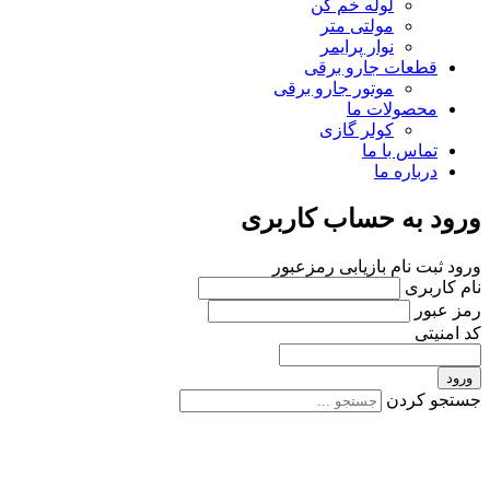
لوله خم کن
مولتی متر
نوار پرایمر
قطعات جارو برقی
موتور جارو برقی
محصولات ما
کولر گازی
تماس با ما
درباره ما
ورود به حساب کاربری
ورود
ثبت نام
بازیابی رمزعبور
نام کاربری
رمز عبور
کد امنیتی
ورود
جستجو کردن