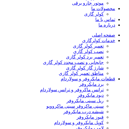
موتور جارو برقی
محصولات ما
کولر گازی
تماس با ما
درباره ما
صفحه اصلی
خدمات کولرگازی
تعمیر کولر گازی
نصب کولر گازی
تعمیر برد کولر گازی
جابجایی و نصب مجدد کولر گازی
شارژ گاز کولر گازی
مناطق تعمیر کولر گازی
قطعات مایکروفر و سولاردام
برد مایکروفر
ترانس ماکروفر و ترانس سولاردام
دیود مایکروفر
ریل سینی مایکروفر
سینی ماکروفر سینی ماکروویو
شیشه درب مایکروفر
فیوز مایکروفر
کوپل مایکروفر و سولاردام
لامپ مایکروفر