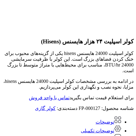
کولر اسپلیت ۲۴ هزار هایسنس (Hisens)
کولر اسپلیت 24000 هایسنس hisens یکی از گزینه‌های محبوب برای
خنک کردن فضاهای بزرگ است. این کولر با ظرفیت سرمایشی
24000 BTU/hr، مناسب برای محیط‌هایی با متراژ متوسط تا بزرگ
است.
در ادامه به بررسی مشخصات کولر اسپلیت 24000 هایسنس hisens،
مزایا، نحوه نصب و نگهداری این کولر می‌پردازیم.
برای استعلام قیمت تماس بگیرید
تماس با واحد فروش
شناسه محصول:
FP-000127
دسته‌بندی:
کولر گازی
توضیحات
توضیحات تکمیلی