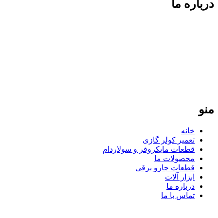
درباره ما
فردپارت؛ ۲۰ سال تجربه در کنار شما
فردپارت با بیش از دو دهه سابقه، مرجع تخصصی تعمیر کولر گازی
در تهران و تأمین‌کننده قطعات یدکی اورجینال برای لوازم خانگی در
سراسر ایران است. ما با پایبندی به نرخ مصوب اتحادیه و ارائه
گارانتی معتبر، تضمین‌کننده کیفیت و طول عمر دستگاه‌های شما
هستیم. تعهد ما، ارائه خدمات سریع و دقیق در تهران و ارسال
قطعات باکیفیت به تمامی نقاط کشور است.
منو
خانه
تعمیر کولر گازی
قطعات مایکروفر و سولاردام
محصولات ما
قطعات جارو برقی
ابزار آلات
درباره ما
تماس با ما