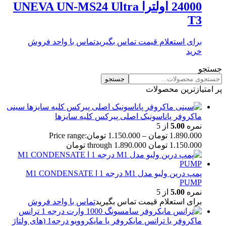
24000 اولترا UNEVA UN-MS24 Ultra
T3
برای استعلام قیمت تماس بگیرید
تماس با واحد فروش
خرید
جستجو
جستجو
پر امتیازترین محصولات
سینی
ماکروفر پاناسونیک اصلی پیرکس کلیه سایزها
نمره
5.00
از 5
1.890.000
تومان
–
1.150.000
تومان
Price range:
1.150.000 تومان through 1.890.000 تومان
پمپ درین ولیو مدل M1 درجه 1 ا M1 CONDENSATE
PUMP
نمره
5.00
از 5
برای استعلام قیمت تماس بگیرید
تماس با واحد فروش
ترانس
ماکروفر یا ترانس مایکروفر یا مایکروویو درجه1 (های ولتاژ