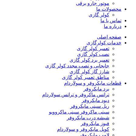
موتور جارو برقی
محصولات ما
کولر گازی
تماس با ما
درباره ما
صفحه اصلی
خدمات کولرگازی
تعمیر کولر گازی
نصب کولر گازی
تعمیر برد کولر گازی
جابجایی و نصب مجدد کولر گازی
شارژ گاز کولر گازی
مناطق تعمیر کولر گازی
قطعات مایکروفر و سولاردام
برد مایکروفر
ترانس ماکروفر و ترانس سولاردام
دیود مایکروفر
ریل سینی مایکروفر
سینی ماکروفر سینی ماکروویو
شیشه درب مایکروفر
فیوز مایکروفر
کوپل مایکروفر و سولاردام
لامپ مایکروفر