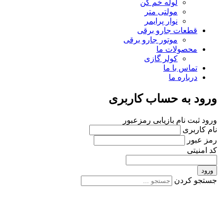
لوله خم کن
مولتی متر
نوار پرایمر
قطعات جارو برقی
موتور جارو برقی
محصولات ما
کولر گازی
تماس با ما
درباره ما
ورود به حساب کاربری
ورود
ثبت نام
بازیابی رمزعبور
نام کاربری
رمز عبور
کد امنیتی
ورود
جستجو کردن