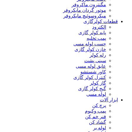
مگنترون ماکروفر
موتور گردان مایکروفر
میکروسوئیچ مایکروفر
قطعات کولرگازی
الکترود
پایه کولر گازی
پمپ تخلیه
چسب لوله مسی
خازن کولر گازی
رله کولر
سینی پشت
عایق لوله مسی
کاور شستشو
کنترل کولر گازی
گاز کولر
گیج کولر گازی
لوله مسی
ابزار آلات
پرچ کن
پمپ وکیوم
فنر خم کن
گشاد کن
لوله بر