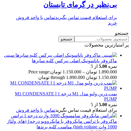
بی‌نظیر در گرمای تابستان
برای استعلام قیمت تماس بگیرید
تماس با واحد فروش
خرید
جستجو
جستجو
پر امتیازترین محصولات
سینی
ماکروفر پاناسونیک اصلی پیرکس کلیه سایزها
نمره
5.00
از 5
1.890.000
تومان
–
1.150.000
تومان
Price range:
1.150.000 تومان through 1.890.000 تومان
پمپ درین ولیو مدل M1 درجه 1 ا M1 CONDENSATE
PUMP
نمره
5.00
از 5
برای استعلام قیمت تماس بگیرید
تماس با واحد فروش
ترانس
ماکروفر یا ترانس مایکروفر یا مایکروویو درجه1 (های ولتاژ
1000 وات high voltage) مناسب کلیه برندها