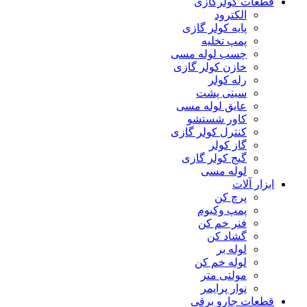
قطعات کولرگازی
الکترود
پایه کولر گازی
پمپ تخلیه
چسب لوله مسی
خازن کولر گازی
رله کولر
سینی پشت
عایق لوله مسی
کاور شستشو
کنترل کولر گازی
گاز کولر
گیج کولر گازی
لوله مسی
ابزار آلات
پرچ کن
پمپ وکیوم
فنر خم کن
گشاد کن
لوله بر
لوله خم کن
مولتی متر
نوار پرایمر
قطعات جارو برقی