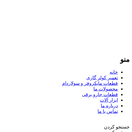
فردپارت؛ ۲۰ سال تجربه در کنار شما
فردپارت با بیش از دو دهه سابقه، مرجع تخصصی تعمیر کولر گازی
در تهران و تأمین‌کننده قطعات یدکی اورجینال برای لوازم خانگی در
سراسر ایران است. ما با پایبندی به نرخ مصوب اتحادیه و ارائه
گارانتی معتبر، تضمین‌کننده کیفیت و طول عمر دستگاه‌های شما
هستیم. تعهد ما، ارائه خدمات سریع و دقیق در تهران و ارسال
قطعات باکیفیت به تمامی نقاط کشور است.
منو
خانه
تعمیر کولر گازی
قطعات مایکروفر و سولاردام
محصولات ما
قطعات جارو برقی
ابزار آلات
درباره ما
تماس با ما
جستجو کردن