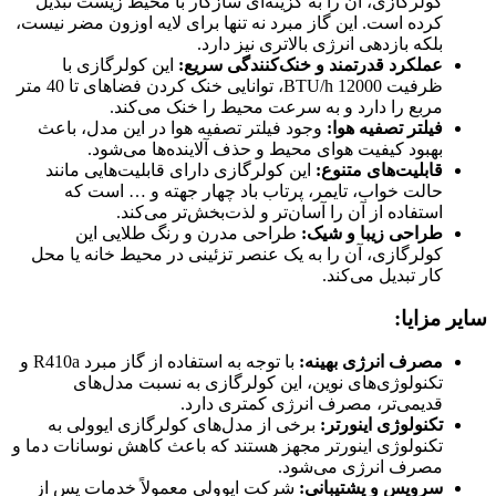
کولرگازی، آن را به گزینه‌ای سازگار با محیط زیست تبدیل
کرده است. این گاز مبرد نه تنها برای لایه اوزون مضر نیست،
بلکه بازدهی انرژی بالاتری نیز دارد.
عملکرد قدرتمند و خنک‌کنندگی سریع:
این کولرگازی با
ظرفیت 12000 BTU/h، توانایی خنک کردن فضاهای تا 40 متر
مربع را دارد و به سرعت محیط را خنک می‌کند.
فیلتر تصفیه هوا:
وجود فیلتر تصفیه هوا در این مدل، باعث
بهبود کیفیت هوای محیط و حذف آلاینده‌ها می‌شود.
قابلیت‌های متنوع:
این کولرگازی دارای قابلیت‌هایی مانند
حالت خواب، تایمر، پرتاب باد چهار جهته و … است که
استفاده از آن را آسان‌تر و لذت‌بخش‌تر می‌کند.
طراحی زیبا و شیک:
طراحی مدرن و رنگ طلایی این
کولرگازی، آن را به یک عنصر تزئینی در محیط خانه یا محل
کار تبدیل می‌کند.
سایر مزایا:
مصرف انرژی بهینه:
با توجه به استفاده از گاز مبرد R410a و
تکنولوژی‌های نوین، این کولرگازی به نسبت مدل‌های
قدیمی‌تر، مصرف انرژی کمتری دارد.
تکنولوژی اینورتر:
برخی از مدل‌های کولرگازی ایوولی به
تکنولوژی اینورتر مجهز هستند که باعث کاهش نوسانات دما و
مصرف انرژی می‌شود.
سرویس و پشتیبانی:
شرکت ایوولی معمولاً خدمات پس از