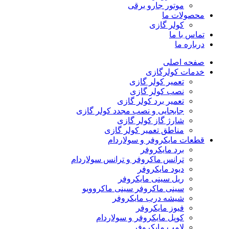
موتور جارو برقی
محصولات ما
کولر گازی
تماس با ما
درباره ما
صفحه اصلی
خدمات کولرگازی
تعمیر کولر گازی
نصب کولر گازی
تعمیر برد کولر گازی
جابجایی و نصب مجدد کولر گازی
شارژ گاز کولر گازی
مناطق تعمیر کولر گازی
قطعات مایکروفر و سولاردام
برد مایکروفر
ترانس ماکروفر و ترانس سولاردام
دیود مایکروفر
ریل سینی مایکروفر
سینی ماکروفر سینی ماکروویو
شیشه درب مایکروفر
فیوز مایکروفر
کوپل مایکروفر و سولاردام
لامپ مایکروفر