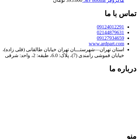
ماکروفر 5kv 800ma
395.000
تومان
تماس با ما
09124012291
02144879631
09127934659
www.ardpart.com
استان تهران—شهرستـــان تهران خیابان طالقانی (قلی زاده)،
خیابان قموشی رامندی (7)، پلاک: 6.0، طبقه: 2، واحد: شرقی
درباره ما
فردپارت؛ ۲۰ سال تجربه در کنار شما
فردپارت با بیش از دو دهه سابقه، مرجع تخصصی تعمیر کولر گازی
در تهران و تأمین‌کننده قطعات یدکی اورجینال برای لوازم خانگی در
سراسر ایران است. ما با پایبندی به نرخ مصوب اتحادیه و ارائه
گارانتی معتبر، تضمین‌کننده کیفیت و طول عمر دستگاه‌های شما
هستیم. تعهد ما، ارائه خدمات سریع و دقیق در تهران و ارسال
قطعات باکیفیت به تمامی نقاط کشور است.
منو