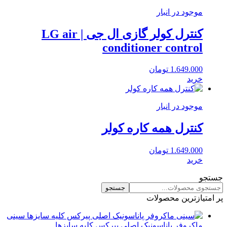
موجود در انبار
کنترل کولر گازی ال جی | LG air
conditioner control
1.649.000
تومان
خرید
موجود در انبار
کنترل همه کاره کولر
1.649.000
تومان
خرید
جستجو
جستجو
پر امتیازترین محصولات
سینی
ماکروفر پاناسونیک اصلی پیرکس کلیه سایزها