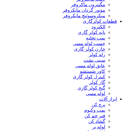
مگنترون ماکروفر
موتور گردان مایکروفر
میکروسوئیچ مایکروفر
قطعات کولرگازی
الکترود
پایه کولر گازی
پمپ تخلیه
چسب لوله مسی
خازن کولر گازی
رله کولر
سینی پشت
عایق لوله مسی
کاور شستشو
کنترل کولر گازی
گاز کولر
گیج کولر گازی
لوله مسی
ابزار آلات
پرچ کن
پمپ وکیوم
فنر خم کن
گشاد کن
لوله بر