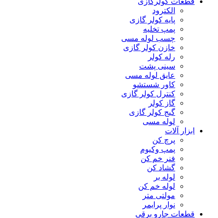
قطعات کولرگازی
الکترود
پایه کولر گازی
پمپ تخلیه
چسب لوله مسی
خازن کولر گازی
رله کولر
سینی پشت
عایق لوله مسی
کاور شستشو
کنترل کولر گازی
گاز کولر
گیج کولر گازی
لوله مسی
ابزار آلات
پرچ کن
پمپ وکیوم
فنر خم کن
گشاد کن
لوله بر
لوله خم کن
مولتی متر
نوار پرایمر
قطعات جارو برقی