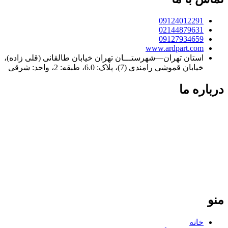
09124012291
02144879631
09127934659
www.ardpart.com
استان تهران—شهرستـــان تهران خیابان طالقانی (قلی زاده)،
خیابان قموشی رامندی (7)، پلاک: 6.0، طبقه: 2، واحد: شرقی
درباره ما
فردپارت؛ ۲۰ سال تجربه در کنار شما
فردپارت با بیش از دو دهه سابقه، مرجع تخصصی تعمیر کولر گازی
در تهران و تأمین‌کننده قطعات یدکی اورجینال برای لوازم خانگی در
سراسر ایران است. ما با پایبندی به نرخ مصوب اتحادیه و ارائه
گارانتی معتبر، تضمین‌کننده کیفیت و طول عمر دستگاه‌های شما
هستیم. تعهد ما، ارائه خدمات سریع و دقیق در تهران و ارسال
قطعات باکیفیت به تمامی نقاط کشور است.
منو
خانه