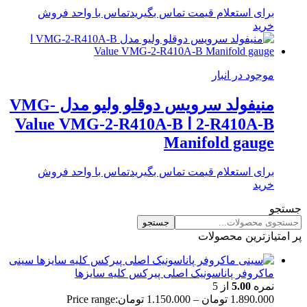
برای استعلام قیمت تماس بگیرید
تماس با واحد فروش
خرید
موجود در انبار
منیفولد سرویس دوقلو ولیو مدل VMG-
2-R410A-B ا Value VMG-2-R410A-B
Manifold gauge
برای استعلام قیمت تماس بگیرید
تماس با واحد فروش
خرید
جستجو
جستجو
پر امتیازترین محصولات
سینی
ماکروفر پاناسونیک اصلی پیرکس کلیه سایزها
نمره
5.00
از 5
1.890.000
تومان
–
1.150.000
تومان
Price range: