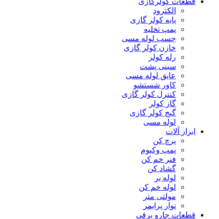
قطعات کولرگازی
الکترود
پایه کولر گازی
پمپ تخلیه
چسب لوله مسی
خازن کولر گازی
رله کولر
سینی پشت
عایق لوله مسی
کاور شستشو
کنترل کولر گازی
گاز کولر
گیج کولر گازی
لوله مسی
ابزار آلات
پرچ کن
پمپ وکیوم
فنر خم کن
گشاد کن
لوله بر
لوله خم کن
مولتی متر
نوار پرایمر
قطعات جارو برقی