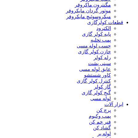
مگنترون ماکروفر
موتور گردان مایکروفر
میکروسوئیچ مایکروفر
قطعات کولرگازی
الکترود
پایه کولر گازی
پمپ تخلیه
چسب لوله مسی
خازن کولر گازی
رله کولر
سینی پشت
عایق لوله مسی
کاور شستشو
کنترل کولر گازی
گاز کولر
گیج کولر گازی
لوله مسی
ابزار آلات
پرچ کن
پمپ وکیوم
فنر خم کن
گشاد کن
لوله بر