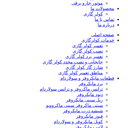
موتور جارو برقی
محصولات ما
کولر گازی
تماس با ما
درباره ما
صفحه اصلی
خدمات کولرگازی
تعمیر کولر گازی
نصب کولر گازی
تعمیر برد کولر گازی
جابجایی و نصب مجدد کولر گازی
شارژ گاز کولر گازی
مناطق تعمیر کولر گازی
قطعات مایکروفر و سولاردام
برد مایکروفر
ترانس ماکروفر و ترانس سولاردام
دیود مایکروفر
ریل سینی مایکروفر
سینی ماکروفر سینی ماکروویو
شیشه درب مایکروفر
فیوز مایکروفر
کوپل مایکروفر و سولاردام
لامپ مایکروفر