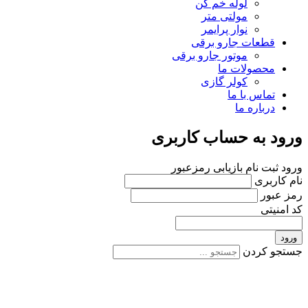
لوله خم کن
مولتی متر
نوار پرایمر
قطعات جارو برقی
موتور جارو برقی
محصولات ما
کولر گازی
تماس با ما
درباره ما
ورود به حساب کاربری
ورود
ثبت نام
بازیابی رمزعبور
نام کاربری
رمز عبور
کد امنیتی
ورود
جستجو کردن