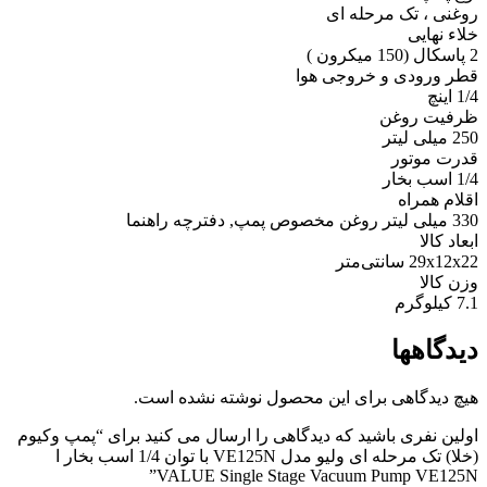
روغنی ، تک مرحله ای
خلاء نهایی
2 پاسکال (150 میکرون )
قطر ورودی و خروجی هوا
1/4 اینچ
ظرفیت روغن
250 میلی لیتر
قدرت موتور
1/4 اسب بخار
اقلام همراه
330 میلی لیتر روغن مخصوص پمپ, دفترچه راهنما
ابعاد کالا
29x12x22 سانتی‌متر
وزن کالا
7.1 کیلوگرم
دیدگاهها
هیچ دیدگاهی برای این محصول نوشته نشده است.
اولین نفری باشید که دیدگاهی را ارسال می کنید برای “پمپ وکیوم
(خلا) تک مرحله ای ولیو مدل VE125N با توان 1/4 اسب بخار ا
VALUE Single Stage Vacuum Pump VE125N”