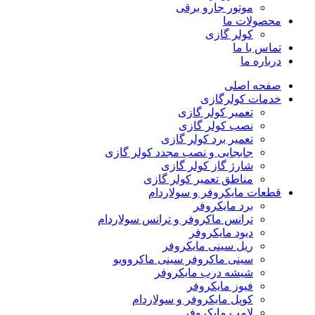
موتور جارو برقی
محصولات ما
کولر گازی
تماس با ما
درباره ما
صفحه اصلی
خدمات کولرگازی
تعمیر کولر گازی
نصب کولر گازی
تعمیر برد کولر گازی
جابجایی و نصب مجدد کولر گازی
شارژ گاز کولر گازی
مناطق تعمیر کولر گازی
قطعات مایکروفر و سولاردام
برد مایکروفر
ترانس ماکروفر و ترانس سولاردام
دیود مایکروفر
ریل سینی مایکروفر
سینی ماکروفر سینی ماکروویو
شیشه درب مایکروفر
فیوز مایکروفر
کوپل مایکروفر و سولاردام
لامپ مایکروفر