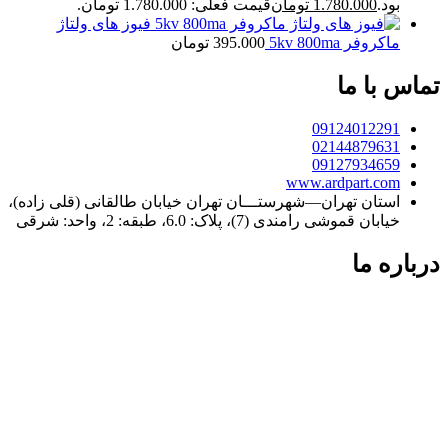
بود.
1.780.000
تومان
قیمت فعلی: 1.780.000 تومان.
فیوز های ولتاژ
ماکروفر 5kv 800ma
395.000
تومان
تماس با ما
09124012291
02144879631
09127934659
www.ardpart.com
استان تهران—شهرستـــان تهران خیابان طالقانی (قلی زاده)،
خیابان قموشی رامندی (7)، پلاک: 6.0، طبقه: 2، واحد: شرقی
درباره ما
فردپارت؛ ۲۰ سال تجربه در کنار شما
فردپارت با بیش از دو دهه سابقه، مرجع تخصصی تعمیر کولر گازی
در تهران و تأمین‌کننده قطعات یدکی اورجینال برای لوازم خانگی در
سراسر ایران است. ما با پایبندی به نرخ مصوب اتحادیه و ارائه
گارانتی معتبر، تضمین‌کننده کیفیت و طول عمر دستگاه‌های شما
هستیم. تعهد ما، ارائه خدمات سریع و دقیق در تهران و ارسال
قطعات باکیفیت به تمامی نقاط کشور است.