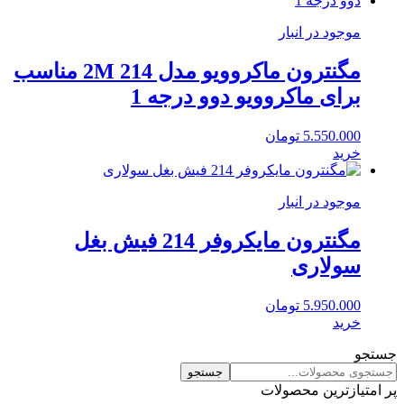
موجود در انبار
مگنترون ماکروویو مدل 2M 214 مناسب
برای ماکروویو دوو درجه 1
5.550.000
تومان
خرید
موجود در انبار
مگنترون مایکروفر 214 فیش بغل
سولاری
5.950.000
تومان
خرید
جستجو
جستجو
پر امتیازترین محصولات