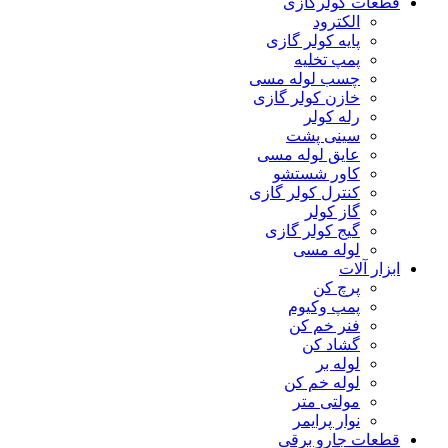
قطعات کولرگازی
الکترود
پایه کولر گازی
پمپ تخلیه
چسب لوله مسی
خازن کولر گازی
رله کولر
سینی پشت
عایق لوله مسی
کاور شستشو
کنترل کولر گازی
گاز کولر
گیج کولر گازی
لوله مسی
ابزار آلات
پرچ کن
پمپ وکیوم
فنر خم کن
گشاد کن
لوله بر
لوله خم کن
مولتی متر
نوار پرایمر
قطعات جارو برقی