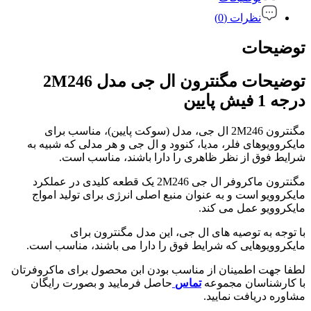
نظرات (0)
توضیحات
توضیحات مگنترون ال جی مدل 2M246
درجه 1 فیش پایین
مگنترون 2M246 ال جی، مدل (سوکت پایین)، مناسب برای
مایکروویوهای فلر، مدیا، کنوود و ال جی و هر مدلی که شبیه به
شرایط فوق از نظر ظاهری را دارا باشند، مناسب است.
مگنترون ماکروفر ال جی 2M246 یک قطعه کلیدی در عملکرد
مایکروویو است و به عنوان منبع اصلی انرژی برای تولید امواج
مایکروویو عمل می کند.
با توجه به توصیه های ال جی، این مدل مگنترون برای
مایکروویوهایی که شرایط فوق را دارا می باشند، مناسب است.
لطفا جهت اطمینان از مناسب بودن ابن محصول برای ماکروفرتان
با کارشناسان مجموعه
تماس
حاصل فرمایید و بصورت رایگان
مشاوره دریافت نمایید.