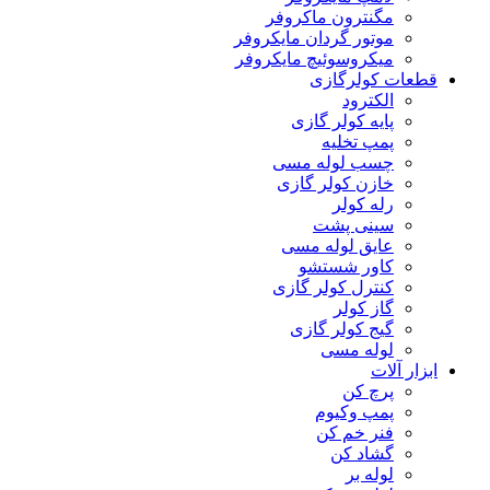
مگنترون ماکروفر
موتور گردان مایکروفر
میکروسوئیچ مایکروفر
قطعات کولرگازی
الکترود
پایه کولر گازی
پمپ تخلیه
چسب لوله مسی
خازن کولر گازی
رله کولر
سینی پشت
عایق لوله مسی
کاور شستشو
کنترل کولر گازی
گاز کولر
گیج کولر گازی
لوله مسی
ابزار آلات
پرچ کن
پمپ وکیوم
فنر خم کن
گشاد کن
لوله بر