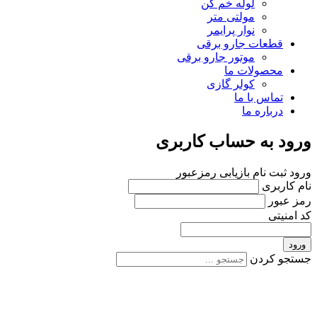
لوله خم کن
مولتی متر
نوار پرایمر
قطعات جارو برقی
موتور جارو برقی
محصولات ما
کولر گازی
تماس با ما
درباره ما
ورود به حساب کاربری
ورود
ثبت نام
بازیابی رمزعبور
نام کاربری
رمز عبور
کد امنیتی
ورود
جستجو کردن