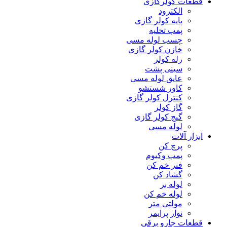
قطعات کولرگازی
الکترود
پایه کولر گازی
پمپ تخلیه
چسب لوله مسی
خازن کولر گازی
رله کولر
سینی پشت
عایق لوله مسی
کاور شستشو
کنترل کولر گازی
گاز کولر
گیج کولر گازی
لوله مسی
ابزار آلات
پرچ کن
پمپ وکیوم
فنر خم کن
گشاد کن
لوله بر
لوله خم کن
مولتی متر
نوار پرایمر
قطعات جارو برقی