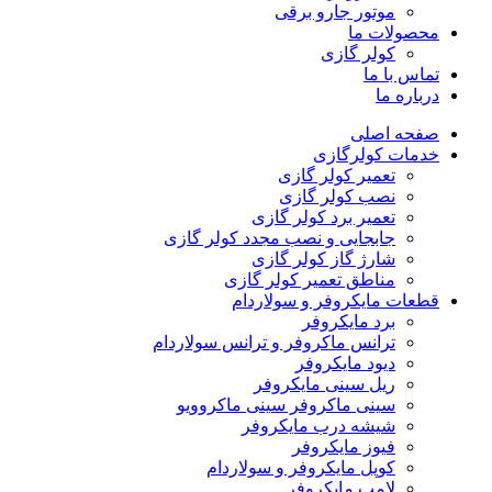
موتور جارو برقی
محصولات ما
کولر گازی
تماس با ما
درباره ما
صفحه اصلی
خدمات کولرگازی
تعمیر کولر گازی
نصب کولر گازی
تعمیر برد کولر گازی
جابجایی و نصب مجدد کولر گازی
شارژ گاز کولر گازی
مناطق تعمیر کولر گازی
قطعات مایکروفر و سولاردام
برد مایکروفر
ترانس ماکروفر و ترانس سولاردام
دیود مایکروفر
ریل سینی مایکروفر
سینی ماکروفر سینی ماکروویو
شیشه درب مایکروفر
فیوز مایکروفر
کوپل مایکروفر و سولاردام
لامپ مایکروفر