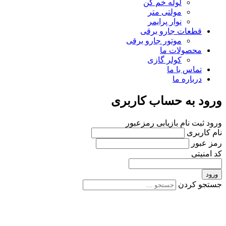
لوله خم کن
مولتی متر
نوار پرایمر
قطعات جارو برقی
موتور جارو برقی
محصولات ما
کولر گازی
تماس با ما
درباره ما
ورود به حساب کاربری
ورود
ثبت نام
بازیابی رمزعبور
نام کاربری
رمز عبور
کد امنیتی
ورود
جستجو کردن