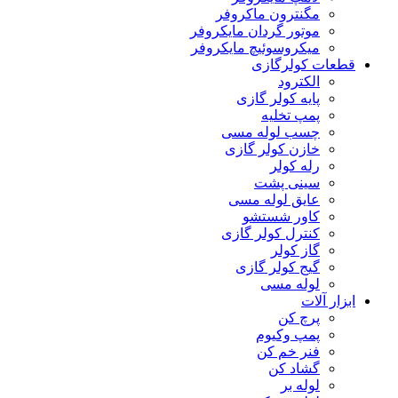
مگنترون ماکروفر
موتور گردان مایکروفر
میکروسوئیچ مایکروفر
قطعات کولرگازی
الکترود
پایه کولر گازی
پمپ تخلیه
چسب لوله مسی
خازن کولر گازی
رله کولر
سینی پشت
عایق لوله مسی
کاور شستشو
کنترل کولر گازی
گاز کولر
گیج کولر گازی
لوله مسی
ابزار آلات
پرچ کن
پمپ وکیوم
فنر خم کن
گشاد کن
لوله بر