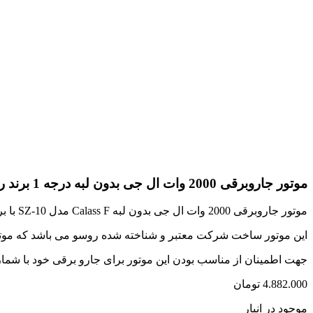
موتور جاروبرقی 2000 وات ال جی بدون لبه درجه 1 برند روسو
موتور جاروبرقی 2000 وات ال جی بدون لبه Calass F مدل SZ-10 با برق 220 تا 240 ولت متناوب با فرکانس 50 الی 60 هرتز تغذیه می شود.
این موتور ساخت شرکت معتبر و شناخته شده روسو می باشد که موتور
جهت اطمینان از مناسب بودن این موتور برای جارو برقی خود با شما
4.882.000
تومان
موجود در انبار