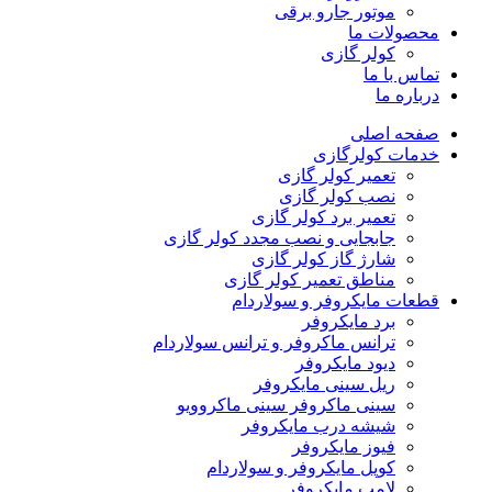
موتور جارو برقی
محصولات ما
کولر گازی
تماس با ما
درباره ما
صفحه اصلی
خدمات کولرگازی
تعمیر کولر گازی
نصب کولر گازی
تعمیر برد کولر گازی
جابجایی و نصب مجدد کولر گازی
شارژ گاز کولر گازی
مناطق تعمیر کولر گازی
قطعات مایکروفر و سولاردام
برد مایکروفر
ترانس ماکروفر و ترانس سولاردام
دیود مایکروفر
ریل سینی مایکروفر
سینی ماکروفر سینی ماکروویو
شیشه درب مایکروفر
فیوز مایکروفر
کوپل مایکروفر و سولاردام
لامپ مایکروفر