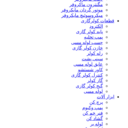
مگنترون ماکروفر
موتور گردان مایکروفر
میکروسوئیچ مایکروفر
قطعات کولرگازی
الکترود
پایه کولر گازی
پمپ تخلیه
چسب لوله مسی
خازن کولر گازی
رله کولر
سینی پشت
عایق لوله مسی
کاور شستشو
کنترل کولر گازی
گاز کولر
گیج کولر گازی
لوله مسی
ابزار آلات
پرچ کن
پمپ وکیوم
فنر خم کن
گشاد کن
لوله بر