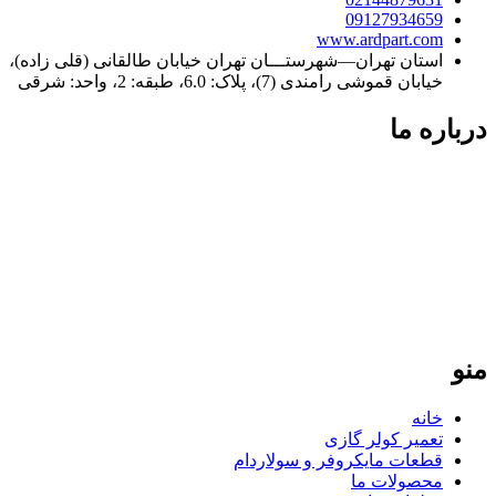
09127934659
www.ardpart.com
استان تهران—شهرستـــان تهران خیابان طالقانی (قلی زاده)،
خیابان قموشی رامندی (7)، پلاک: 6.0، طبقه: 2، واحد: شرقی
درباره ما
فردپارت؛ ۲۰ سال تجربه در کنار شما
فردپارت با بیش از دو دهه سابقه، مرجع تخصصی تعمیر کولر گازی
در تهران و تأمین‌کننده قطعات یدکی اورجینال برای لوازم خانگی در
سراسر ایران است. ما با پایبندی به نرخ مصوب اتحادیه و ارائه
گارانتی معتبر، تضمین‌کننده کیفیت و طول عمر دستگاه‌های شما
هستیم. تعهد ما، ارائه خدمات سریع و دقیق در تهران و ارسال
قطعات باکیفیت به تمامی نقاط کشور است.
منو
خانه
تعمیر کولر گازی
قطعات مایکروفر و سولاردام
محصولات ما