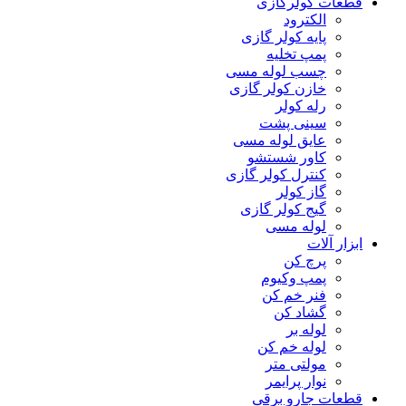
قطعات کولرگازی
الکترود
پایه کولر گازی
پمپ تخلیه
چسب لوله مسی
خازن کولر گازی
رله کولر
سینی پشت
عایق لوله مسی
کاور شستشو
کنترل کولر گازی
گاز کولر
گیج کولر گازی
لوله مسی
ابزار آلات
پرچ کن
پمپ وکیوم
فنر خم کن
گشاد کن
لوله بر
لوله خم کن
مولتی متر
نوار پرایمر
قطعات جارو برقی