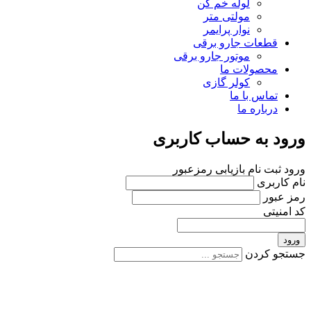
لوله خم کن
مولتی متر
نوار پرایمر
قطعات جارو برقی
موتور جارو برقی
محصولات ما
کولر گازی
تماس با ما
درباره ما
ورود به حساب کاربری
ورود
ثبت نام
بازیابی رمزعبور
نام کاربری
رمز عبور
کد امنیتی
ورود
جستجو کردن