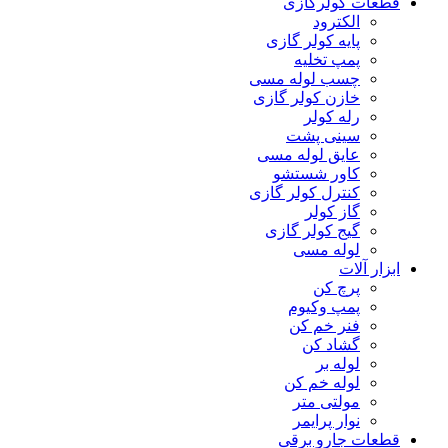
قطعات کولرگازی
الکترود
پایه کولر گازی
پمپ تخلیه
چسب لوله مسی
خازن کولر گازی
رله کولر
سینی پشت
عایق لوله مسی
کاور شستشو
کنترل کولر گازی
گاز کولر
گیج کولر گازی
لوله مسی
ابزار آلات
پرچ کن
پمپ وکیوم
فنر خم کن
گشاد کن
لوله بر
لوله خم کن
مولتی متر
نوار پرایمر
قطعات جارو برقی