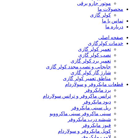
موتور جارو برقی
محصولات ما
کولر گازی
تماس با ما
درباره ما
صفحه اصلی
خدمات کولرگازی
تعمیر کولر گازی
نصب کولر گازی
تعمیر برد کولر گازی
جابجایی و نصب مجدد کولر گازی
شارژ گاز کولر گازی
مناطق تعمیر کولر گازی
قطعات مایکروفر و سولاردام
برد مایکروفر
ترانس ماکروفر و ترانس سولاردام
دیود مایکروفر
ریل سینی مایکروفر
سینی ماکروفر سینی ماکروویو
شیشه درب مایکروفر
فیوز مایکروفر
کوپل مایکروفر و سولاردام
لامپ مایکروفر