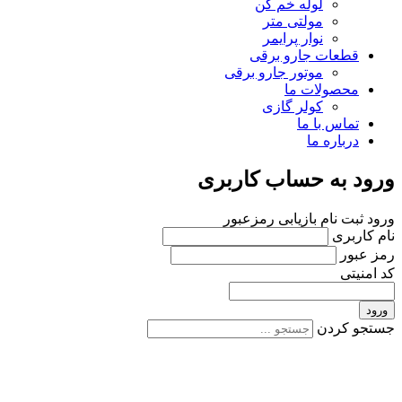
لوله خم کن
مولتی متر
نوار پرایمر
قطعات جارو برقی
موتور جارو برقی
محصولات ما
کولر گازی
تماس با ما
درباره ما
ورود به حساب کاربری
ورود
ثبت نام
بازیابی رمزعبور
نام کاربری
رمز عبور
کد امنیتی
ورود
جستجو کردن