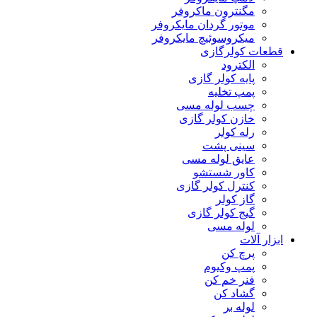
مگنترون ماکروفر
موتور گردان مایکروفر
میکروسوئیچ مایکروفر
قطعات کولرگازی
الکترود
پایه کولر گازی
پمپ تخلیه
چسب لوله مسی
خازن کولر گازی
رله کولر
سینی پشت
عایق لوله مسی
کاور شستشو
کنترل کولر گازی
گاز کولر
گیج کولر گازی
لوله مسی
ابزار آلات
پرچ کن
پمپ وکیوم
فنر خم کن
گشاد کن
لوله بر