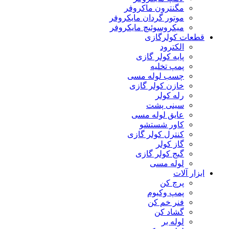
مگنترون ماکروفر
موتور گردان مایکروفر
میکروسوئیچ مایکروفر
قطعات کولرگازی
الکترود
پایه کولر گازی
پمپ تخلیه
چسب لوله مسی
خازن کولر گازی
رله کولر
سینی پشت
عایق لوله مسی
کاور شستشو
کنترل کولر گازی
گاز کولر
گیج کولر گازی
لوله مسی
ابزار آلات
پرچ کن
پمپ وکیوم
فنر خم کن
گشاد کن
لوله بر