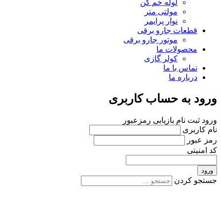
لوله خم کن
مولتی متر
نوار پرایمر
قطعات جارو برقی
موتور جارو برقی
محصولات ما
کولر گازی
تماس با ما
درباره ما
ورود به حساب کاربری
ورود
ثبت نام
بازیابی رمزعبور
نام کاربری
رمز عبور
کد امنیتی
ورود
جستجو کردن