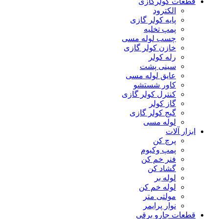
قطعات کولرگازی
الکترود
پایه کولر گازی
پمپ تخلیه
چسب لوله مسی
خازن کولر گازی
رله کولر
سینی پشت
عایق لوله مسی
کاور شستشو
کنترل کولر گازی
گاز کولر
گیج کولر گازی
لوله مسی
ابزار آلات
پرچ کن
پمپ وکیوم
فنر خم کن
گشاد کن
لوله بر
لوله خم کن
مولتی متر
نوار پرایمر
قطعات جارو برقی