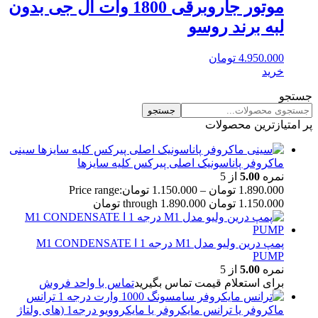
موتور جاروبرقی 1800 وات ال جی بدون
لبه برند روسو
4.950.000
تومان
خرید
جستجو
جستجو
پر امتیازترین محصولات
سینی
ماکروفر پاناسونیک اصلی پیرکس کلیه سایزها
نمره
5.00
از 5
1.890.000
تومان
–
1.150.000
تومان
Price range:
1.150.000 تومان through 1.890.000 تومان
پمپ درین ولیو مدل M1 درجه 1 ا M1 CONDENSATE
PUMP
نمره
5.00
از 5
برای استعلام قیمت تماس بگیرید
تماس با واحد فروش
ترانس
ماکروفر یا ترانس مایکروفر یا مایکروویو درجه1 (های ولتاژ