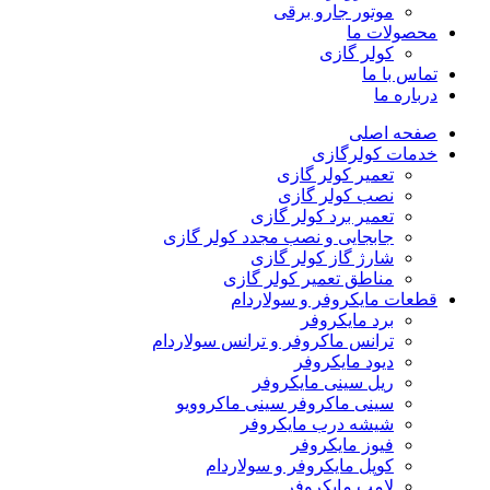
موتور جارو برقی
محصولات ما
کولر گازی
تماس با ما
درباره ما
صفحه اصلی
خدمات کولرگازی
تعمیر کولر گازی
نصب کولر گازی
تعمیر برد کولر گازی
جابجایی و نصب مجدد کولر گازی
شارژ گاز کولر گازی
مناطق تعمیر کولر گازی
قطعات مایکروفر و سولاردام
برد مایکروفر
ترانس ماکروفر و ترانس سولاردام
دیود مایکروفر
ریل سینی مایکروفر
سینی ماکروفر سینی ماکروویو
شیشه درب مایکروفر
فیوز مایکروفر
کوپل مایکروفر و سولاردام
لامپ مایکروفر