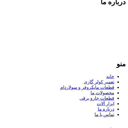
درباره ما
فردپارت؛ ۲۰ سال تجربه در کنار شما
فردپارت با بیش از دو دهه سابقه، مرجع تخصصی تعمیر کولر گازی
در تهران و تأمین‌کننده قطعات یدکی اورجینال برای لوازم خانگی در
سراسر ایران است. ما با پایبندی به نرخ مصوب اتحادیه و ارائه
گارانتی معتبر، تضمین‌کننده کیفیت و طول عمر دستگاه‌های شما
هستیم. تعهد ما، ارائه خدمات سریع و دقیق در تهران و ارسال
قطعات باکیفیت به تمامی نقاط کشور است.
منو
خانه
تعمیر کولر گازی
قطعات مایکروفر و سولاردام
محصولات ما
قطعات جارو برقی
ابزار آلات
درباره ما
تماس با ما