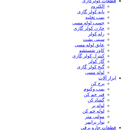
قطعات کولرگازی
الکترود
پایه کولر گازی
پمپ تخلیه
چسب لوله مسی
خازن کولر گازی
رله کولر
سینی پشت
عایق لوله مسی
کاور شستشو
کنترل کولر گازی
گاز کولر
گیج کولر گازی
لوله مسی
ابزار آلات
پرچ کن
پمپ وکیوم
فنر خم کن
گشاد کن
لوله بر
لوله خم کن
مولتی متر
نوار پرایمر
قطعات جارو برقی