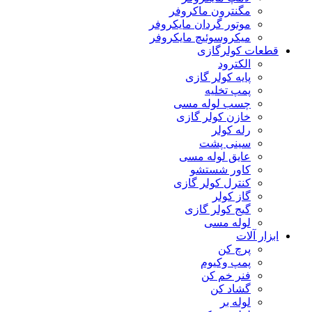
مگنترون ماکروفر
موتور گردان مایکروفر
میکروسوئیچ مایکروفر
قطعات کولرگازی
الکترود
پایه کولر گازی
پمپ تخلیه
چسب لوله مسی
خازن کولر گازی
رله کولر
سینی پشت
عایق لوله مسی
کاور شستشو
کنترل کولر گازی
گاز کولر
گیج کولر گازی
لوله مسی
ابزار آلات
پرچ کن
پمپ وکیوم
فنر خم کن
گشاد کن
لوله بر