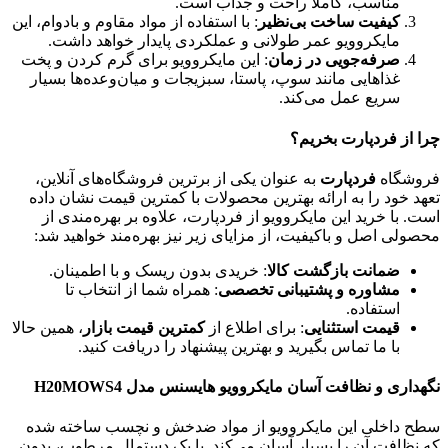
مناسب، کاملاً راحت و جذاب است.
کیفیت ساخت بی‌نظیر
: با استفاده از مواد مقاوم و بادوام، این
مایکروویو عمر طولانی و عملکردی پایدار خواهد داشت.
صرفه‌جویی در زمان
: این مایکروویو برای گرم کردن و پخت
غذاهایی مانند سوپ، پاستا، سبزیجات و میان‌وعده‌ها بسیار
سریع عمل می‌کند.
چرا از فردپارت بخریم؟
فروشگاه
فردپارت
به عنوان یکی از برترین فروشگاه‌های آنلاین،
تعهد خود را به ارائه بهترین محصولات با کمترین قیمت نشان داده
است. با خرید این مایکروویو از فردپارت، علاوه بر بهره‌مندی از
محصولی اصل و باکیفیت، از مزایای زیر نیز بهره‌مند خواهید شد:
ضمانت بازگشت کالا
: خریدی بدون ریسک و با اطمینان.
مشاوره و پشتیبانی تخصصی
: همراه شما از انتخاب تا
استفاده.
قیمت استثنایی
: برای اطلاع از
کمترین قیمت بازار
، همین حالا
با ما تماس بگیرید و بهترین پیشنهاد را دریافت کنید.
نگهداری و نظافت آسان مایکروویو هایسنس مدل H20MOWS4
سطح داخلی این مایکروویو از مواد ضدخش و نچسب ساخته شده
که نظافت آن را بسیار آسان می‌کند. با یک دستمال مرطوب، بدون