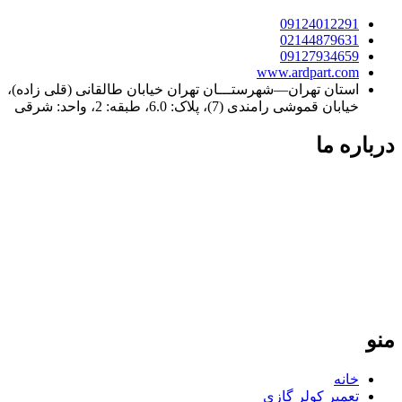
09124012291
02144879631
09127934659
www.ardpart.com
استان تهران—شهرستـــان تهران خیابان طالقانی (قلی زاده)،
خیابان قموشی رامندی (7)، پلاک: 6.0، طبقه: 2، واحد: شرقی
درباره ما
فردپارت؛ ۲۰ سال تجربه در کنار شما
فردپارت با بیش از دو دهه سابقه، مرجع تخصصی تعمیر کولر گازی
در تهران و تأمین‌کننده قطعات یدکی اورجینال برای لوازم خانگی در
سراسر ایران است. ما با پایبندی به نرخ مصوب اتحادیه و ارائه
گارانتی معتبر، تضمین‌کننده کیفیت و طول عمر دستگاه‌های شما
هستیم. تعهد ما، ارائه خدمات سریع و دقیق در تهران و ارسال
قطعات باکیفیت به تمامی نقاط کشور است.
منو
خانه
تعمیر کولر گازی