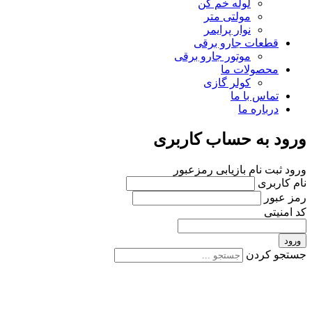
لوله خم کن
مولتی متر
نوار پرایمر
قطعات جارو برقی
موتور جارو برقی
محصولات ما
کولر گازی
تماس با ما
درباره ما
ورود به حساب کاربری
ورود
ثبت نام
بازیابی رمزعبور
نام کاربری
رمز عبور
کد امنیتی
ورود
جستجو کردن