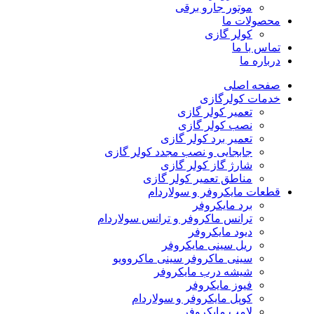
موتور جارو برقی
محصولات ما
کولر گازی
تماس با ما
درباره ما
صفحه اصلی
خدمات کولرگازی
تعمیر کولر گازی
نصب کولر گازی
تعمیر برد کولر گازی
جابجایی و نصب مجدد کولر گازی
شارژ گاز کولر گازی
مناطق تعمیر کولر گازی
قطعات مایکروفر و سولاردام
برد مایکروفر
ترانس ماکروفر و ترانس سولاردام
دیود مایکروفر
ریل سینی مایکروفر
سینی ماکروفر سینی ماکروویو
شیشه درب مایکروفر
فیوز مایکروفر
کوپل مایکروفر و سولاردام
لامپ مایکروفر