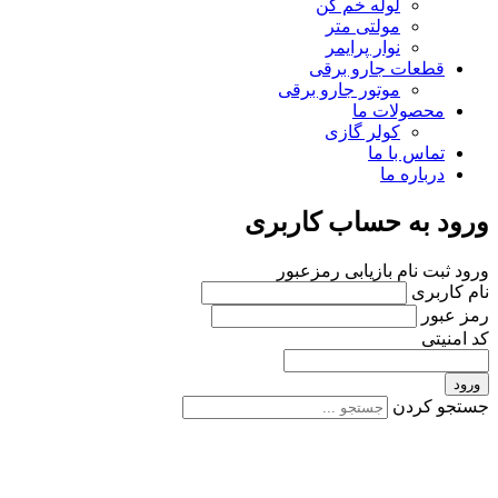
لوله خم کن
مولتی متر
نوار پرایمر
قطعات جارو برقی
موتور جارو برقی
محصولات ما
کولر گازی
تماس با ما
درباره ما
ورود به حساب کاربری
ورود
ثبت نام
بازیابی رمزعبور
نام کاربری
رمز عبور
کد امنیتی
ورود
جستجو کردن