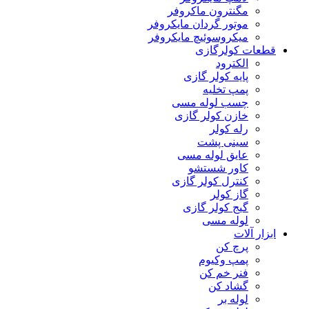
مگنترون ماکروفر
موتور گردان مایکروفر
میکروسوئیچ مایکروفر
قطعات کولرگازی
الکترود
پایه کولر گازی
پمپ تخلیه
چسب لوله مسی
خازن کولر گازی
رله کولر
سینی پشت
عایق لوله مسی
کاور شستشو
کنترل کولر گازی
گاز کولر
گیج کولر گازی
لوله مسی
ابزار آلات
پرچ کن
پمپ وکیوم
فنر خم کن
گشاد کن
لوله بر