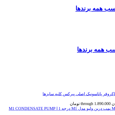
کروفر پاناسونیک اصلی پیرکس کلیه سایزها
پمپ درین ولیو مدل M1 درجه 1 ا M1 CONDENSATE PUMP