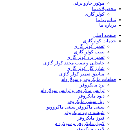
موتور جارو برقی
محصولات ما
کولر گازی
تماس با ما
درباره ما
صفحه اصلی
خدمات کولرگازی
تعمیر کولر گازی
نصب کولر گازی
تعمیر برد کولر گازی
جابجایی و نصب مجدد کولر گازی
شارژ گاز کولر گازی
مناطق تعمیر کولر گازی
قطعات مایکروفر و سولاردام
برد مایکروفر
ترانس ماکروفر و ترانس سولاردام
دیود مایکروفر
ریل سینی مایکروفر
سینی ماکروفر سینی ماکروویو
شیشه درب مایکروفر
فیوز مایکروفر
کوپل مایکروفر و سولاردام
لامپ مایکروفر