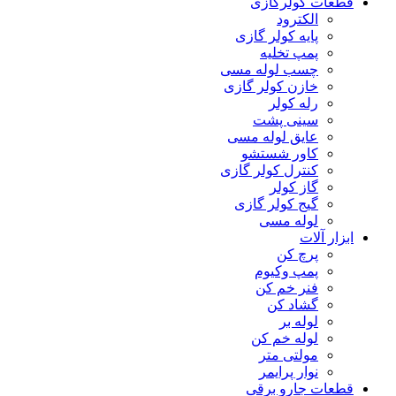
قطعات کولرگازی
الکترود
پایه کولر گازی
پمپ تخلیه
چسب لوله مسی
خازن کولر گازی
رله کولر
سینی پشت
عایق لوله مسی
کاور شستشو
کنترل کولر گازی
گاز کولر
گیج کولر گازی
لوله مسی
ابزار آلات
پرچ کن
پمپ وکیوم
فنر خم کن
گشاد کن
لوله بر
لوله خم کن
مولتی متر
نوار پرایمر
قطعات جارو برقی