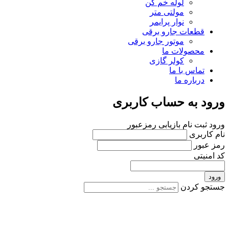
لوله خم کن
مولتی متر
نوار پرایمر
قطعات جارو برقی
موتور جارو برقی
محصولات ما
کولر گازی
تماس با ما
درباره ما
ورود به حساب کاربری
ورود
ثبت نام
بازیابی رمزعبور
نام کاربری
رمز عبور
کد امنیتی
ورود
جستجو کردن