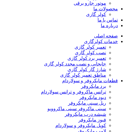
موتور جارو برقی
محصولات ما
کولر گازی
تماس با ما
درباره ما
صفحه اصلی
خدمات کولرگازی
تعمیر کولر گازی
نصب کولر گازی
تعمیر برد کولر گازی
جابجایی و نصب مجدد کولر گازی
شارژ گاز کولر گازی
مناطق تعمیر کولر گازی
قطعات مایکروفر و سولاردام
برد مایکروفر
ترانس ماکروفر و ترانس سولاردام
دیود مایکروفر
ریل سینی مایکروفر
سینی ماکروفر سینی ماکروویو
شیشه درب مایکروفر
فیوز مایکروفر
کوپل مایکروفر و سولاردام
لامپ مایکروفر