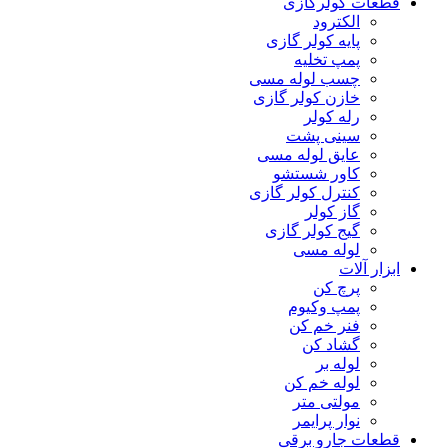
قطعات کولرگازی
الکترود
پایه کولر گازی
پمپ تخلیه
چسب لوله مسی
خازن کولر گازی
رله کولر
سینی پشت
عایق لوله مسی
کاور شستشو
کنترل کولر گازی
گاز کولر
گیج کولر گازی
لوله مسی
ابزار آلات
پرچ کن
پمپ وکیوم
فنر خم کن
گشاد کن
لوله بر
لوله خم کن
مولتی متر
نوار پرایمر
قطعات جارو برقی