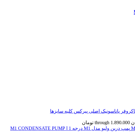
کروفر پاناسونیک اصلی پیرکس کلیه سایزها
پمپ درین ولیو مدل M1 درجه 1 ا M1 CONDENSATE PUMP