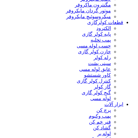
مگنترون ماکروفر
موتور گردان مایکروفر
میکروسوئیچ مایکروفر
قطعات کولرگازی
الکترود
پایه کولر گازی
پمپ تخلیه
چسب لوله مسی
خازن کولر گازی
رله کولر
سینی پشت
عایق لوله مسی
کاور شستشو
کنترل کولر گازی
گاز کولر
گیج کولر گازی
لوله مسی
ابزار آلات
پرچ کن
پمپ وکیوم
فنر خم کن
گشاد کن
لوله بر