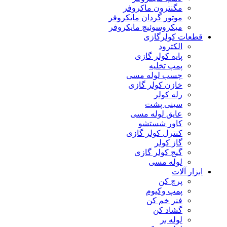
مگنترون ماکروفر
موتور گردان مایکروفر
میکروسوئیچ مایکروفر
قطعات کولرگازی
الکترود
پایه کولر گازی
پمپ تخلیه
چسب لوله مسی
خازن کولر گازی
رله کولر
سینی پشت
عایق لوله مسی
کاور شستشو
کنترل کولر گازی
گاز کولر
گیج کولر گازی
لوله مسی
ابزار آلات
پرچ کن
پمپ وکیوم
فنر خم کن
گشاد کن
لوله بر