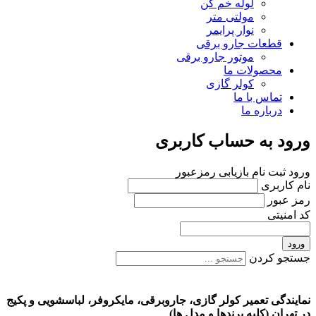
لوله خم کن
مولتی متر
نوار پرایمر
قطعات جارو برقی
موتور جارو برقی
محصولات ما
کولر گازی
تماس با ما
درباره ما
ورود به حساب کاربری
ورود
ثبت نام
بازیابی رمزعبور
نام کاربری
رمز عبور
کد امنیتی
ورود
جستجو کردن
نمایندگی تعمیر کولر گازی، جاروبرقی، مایکروفر، لباسشویی و پکیج
در تهران (کلیه برندها و مدل ها)