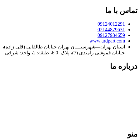
تماس با ما
09124012291
02144879631
09127934659
www.ardpart.com
استان تهران—شهرستـــان تهران خیابان طالقانی (قلی زاده)،
خیابان قموشی رامندی (7)، پلاک: 6.0، طبقه: 2، واحد: شرقی
درباره ما
فردپارت؛ ۲۰ سال تجربه در کنار شما
فردپارت با بیش از دو دهه سابقه، مرجع تخصصی تعمیر کولر گازی
در تهران و تأمین‌کننده قطعات یدکی اورجینال برای لوازم خانگی در
سراسر ایران است. ما با پایبندی به نرخ مصوب اتحادیه و ارائه
گارانتی معتبر، تضمین‌کننده کیفیت و طول عمر دستگاه‌های شما
هستیم. تعهد ما، ارائه خدمات سریع و دقیق در تهران و ارسال
قطعات باکیفیت به تمامی نقاط کشور است.
منو