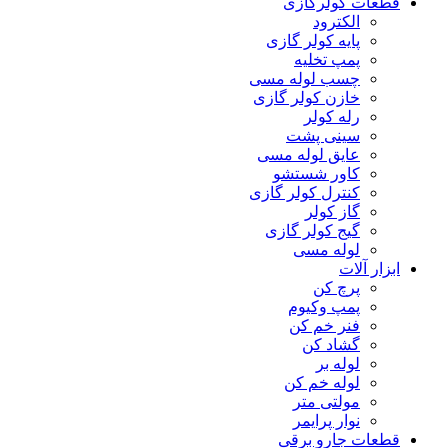
قطعات کولرگازی
الکترود
پایه کولر گازی
پمپ تخلیه
چسب لوله مسی
خازن کولر گازی
رله کولر
سینی پشت
عایق لوله مسی
کاور شستشو
کنترل کولر گازی
گاز کولر
گیج کولر گازی
لوله مسی
ابزار آلات
پرچ کن
پمپ وکیوم
فنر خم کن
گشاد کن
لوله بر
لوله خم کن
مولتی متر
نوار پرایمر
قطعات جارو برقی