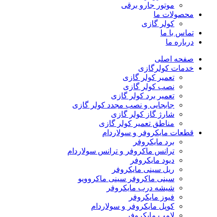
موتور جارو برقی
محصولات ما
کولر گازی
تماس با ما
درباره ما
صفحه اصلی
خدمات کولرگازی
تعمیر کولر گازی
نصب کولر گازی
تعمیر برد کولر گازی
جابجایی و نصب مجدد کولر گازی
شارژ گاز کولر گازی
مناطق تعمیر کولر گازی
قطعات مایکروفر و سولاردام
برد مایکروفر
ترانس ماکروفر و ترانس سولاردام
دیود مایکروفر
ریل سینی مایکروفر
سینی ماکروفر سینی ماکروویو
شیشه درب مایکروفر
فیوز مایکروفر
کوپل مایکروفر و سولاردام
لامپ مایکروفر