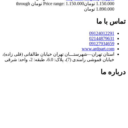
1.150.000
تومان
Price range: 1.150.000 تومان through
1.890.000 تومان
تماس با ما
09124012291
02144879631
09127934659
www.ardpart.com
استان تهران—شهرستـــان تهران خیابان طالقانی (قلی زاده)،
خیابان قموشی رامندی (7)، پلاک: 6.0، طبقه: 2، واحد: شرقی
درباره ما
فردپارت؛ ۲۰ سال تجربه در کنار شما
فردپارت با بیش از دو دهه سابقه، مرجع تخصصی تعمیر کولر گازی
در تهران و تأمین‌کننده قطعات یدکی اورجینال برای لوازم خانگی در
سراسر ایران است. ما با پایبندی به نرخ مصوب اتحادیه و ارائه
گارانتی معتبر، تضمین‌کننده کیفیت و طول عمر دستگاه‌های شما
هستیم. تعهد ما، ارائه خدمات سریع و دقیق در تهران و ارسال
قطعات باکیفیت به تمامی نقاط کشور است.