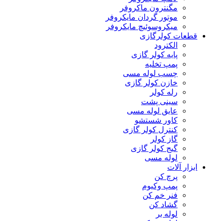
مگنترون ماکروفر
موتور گردان مایکروفر
میکروسوئیچ مایکروفر
قطعات کولرگازی
الکترود
پایه کولر گازی
پمپ تخلیه
چسب لوله مسی
خازن کولر گازی
رله کولر
سینی پشت
عایق لوله مسی
کاور شستشو
کنترل کولر گازی
گاز کولر
گیج کولر گازی
لوله مسی
ابزار آلات
پرچ کن
پمپ وکیوم
فنر خم کن
گشاد کن
لوله بر