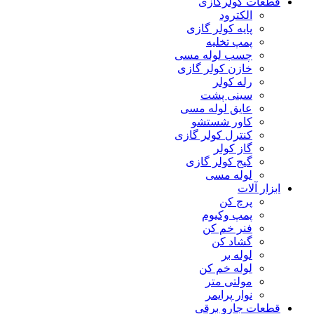
قطعات کولرگازی
الکترود
پایه کولر گازی
پمپ تخلیه
چسب لوله مسی
خازن کولر گازی
رله کولر
سینی پشت
عایق لوله مسی
کاور شستشو
کنترل کولر گازی
گاز کولر
گیج کولر گازی
لوله مسی
ابزار آلات
پرچ کن
پمپ وکیوم
فنر خم کن
گشاد کن
لوله بر
لوله خم کن
مولتی متر
نوار پرایمر
قطعات جارو برقی