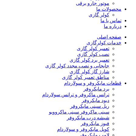
موتور جارو برقی
محصولات ما
کولر گازی
تماس با ما
درباره ما
صفحه اصلی
خدمات کولرگازی
تعمیر کولر گازی
نصب کولر گازی
تعمیر برد کولر گازی
جابجایی و نصب مجدد کولر گازی
شارژ گاز کولر گازی
مناطق تعمیر کولر گازی
قطعات مایکروفر و سولاردام
برد مایکروفر
ترانس ماکروفر و ترانس سولاردام
دیود مایکروفر
ریل سینی مایکروفر
سینی ماکروفر سینی ماکروویو
شیشه درب مایکروفر
فیوز مایکروفر
کوپل مایکروفر و سولاردام
لامپ مایکروفر