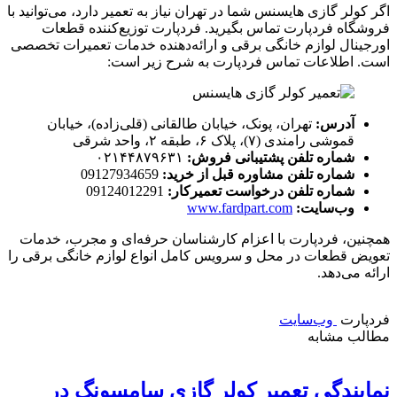
اگر کولر گازی هایسنس شما در تهران نیاز به تعمیر دارد، می‌توانید با
فروشگاه فردپارت تماس بگیرید. فردپارت توزیع‌کننده قطعات
اورجینال لوازم خانگی برقی و ارائه‌دهنده خدمات تعمیرات تخصصی
است. اطلاعات تماس فردپارت به شرح زیر است:​
آدرس:
تهران، پونک، خیابان طالقانی (قلی‌زاده)، خیابان
قموشی رامندی (۷)، پلاک ۶، طبقه ۲، واحد شرقی
شماره تلفن پشتیبانی فروش:
۰۲۱۴۴۸۷۹۶۳۱​
شماره تلفن مشاوره قبل از خرید:
09127934659​
شماره تلفن درخواست تعمیرکار:
09124012291
وب‌سایت:
www.fardpart.com
همچنین، فردپارت با اعزام کارشناسان حرفه‌ای و مجرب، خدمات
تعویض قطعات در محل و سرویس کامل انواع لوازم خانگی برقی را
ارائه می‌دهد.
فردپارت
وب‌سایت
مطالب مشابه
نمایندگی تعمیر کولر گازی سامسونگ در