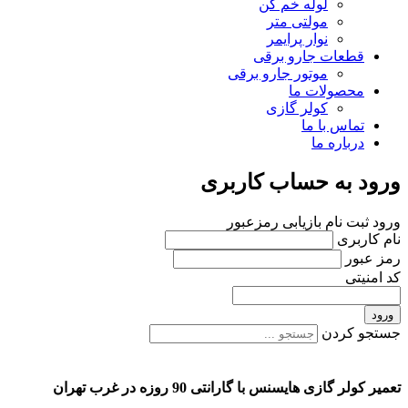
لوله خم کن
مولتی متر
نوار پرایمر
قطعات جارو برقی
موتور جارو برقی
محصولات ما
کولر گازی
تماس با ما
درباره ما
ورود به حساب کاربری
ورود
ثبت نام
بازیابی رمزعبور
نام کاربری
رمز عبور
کد امنیتی
ورود
جستجو کردن
تعمیر کولر گازی هایسنس با گارانتی 90 روزه در غرب تهران