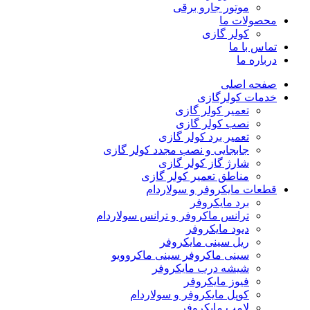
موتور جارو برقی
محصولات ما
کولر گازی
تماس با ما
درباره ما
صفحه اصلی
خدمات کولرگازی
تعمیر کولر گازی
نصب کولر گازی
تعمیر برد کولر گازی
جابجایی و نصب مجدد کولر گازی
شارژ گاز کولر گازی
مناطق تعمیر کولر گازی
قطعات مایکروفر و سولاردام
برد مایکروفر
ترانس ماکروفر و ترانس سولاردام
دیود مایکروفر
ریل سینی مایکروفر
سینی ماکروفر سینی ماکروویو
شیشه درب مایکروفر
فیوز مایکروفر
کوپل مایکروفر و سولاردام
لامپ مایکروفر