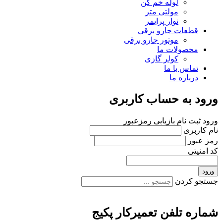
لوله خم کن
مولتی متر
نوار پرایمر
قطعات جارو برقی
موتور جارو برقی
محصولات ما
کولر گازی
تماس با ما
درباره ما
ورود به حساب کاربری
ورود
ثبت نام
بازیابی رمزعبور
نام کاربری
رمز عبور
کد امنیتی
ورود
جستجو کردن
شماره تلفن تعمیرکار پکیج