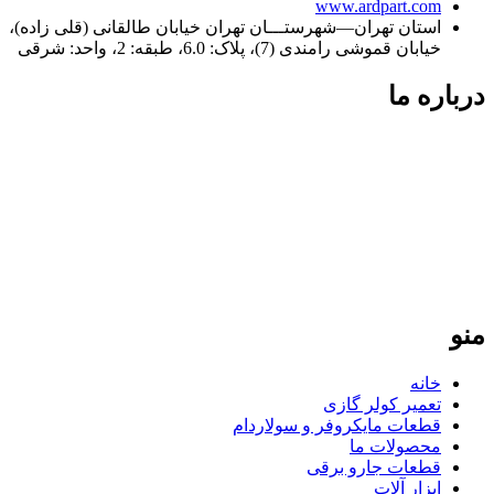
www.ardpart.com
استان تهران—شهرستـــان تهران خیابان طالقانی (قلی زاده)،
خیابان قموشی رامندی (7)، پلاک: 6.0، طبقه: 2، واحد: شرقی
درباره ما
فردپارت؛ ۲۰ سال تجربه در کنار شما
فردپارت با بیش از دو دهه سابقه، مرجع تخصصی تعمیر کولر گازی
در تهران و تأمین‌کننده قطعات یدکی اورجینال برای لوازم خانگی در
سراسر ایران است. ما با پایبندی به نرخ مصوب اتحادیه و ارائه
گارانتی معتبر، تضمین‌کننده کیفیت و طول عمر دستگاه‌های شما
هستیم. تعهد ما، ارائه خدمات سریع و دقیق در تهران و ارسال
قطعات باکیفیت به تمامی نقاط کشور است.
منو
خانه
تعمیر کولر گازی
قطعات مایکروفر و سولاردام
محصولات ما
قطعات جارو برقی
ابزار آلات