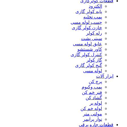
قطعات کولرگازی
الکترود
پایه کولر گازی
پمپ تخلیه
چسب لوله مسی
خازن کولر گازی
رله کولر
سینی پشت
عایق لوله مسی
کاور شستشو
کنترل کولر گازی
گاز کولر
گیج کولر گازی
لوله مسی
ابزار آلات
پرچ کن
پمپ وکیوم
فنر خم کن
گشاد کن
لوله بر
لوله خم کن
مولتی متر
نوار پرایمر
قطعات جارو برقی