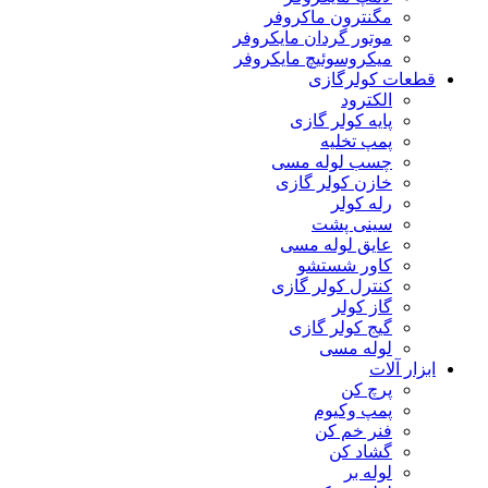
مگنترون ماکروفر
موتور گردان مایکروفر
میکروسوئیچ مایکروفر
قطعات کولرگازی
الکترود
پایه کولر گازی
پمپ تخلیه
چسب لوله مسی
خازن کولر گازی
رله کولر
سینی پشت
عایق لوله مسی
کاور شستشو
کنترل کولر گازی
گاز کولر
گیج کولر گازی
لوله مسی
ابزار آلات
پرچ کن
پمپ وکیوم
فنر خم کن
گشاد کن
لوله بر