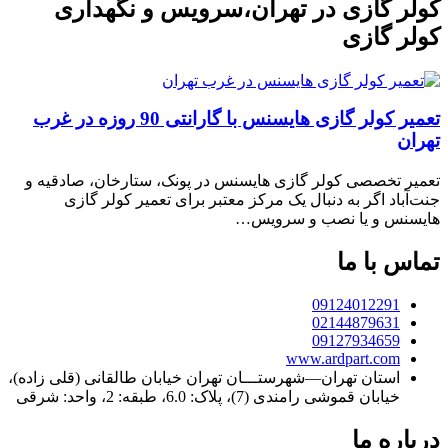
کولر گازی در تهران،سرویس و نگهداری
کولر گازی
تعمیر کولر گازی هایسنس با گارانتی 90 روزه در غرب
تهران
تعمیر تخصصی کولر گازی هایسنس در پونک، ستارخان، صادقیه و
جنت‌آباد اگر به دنبال یک مرکز معتبر برای تعمیر کولر گازی
هایسنس و یا نصب و سرویس…
تماس با ما
09124012291
02144879631
09127934659
www.ardpart.com
استان تهران—شهرستـــان تهران خیابان طالقانی (قلی زاده)،
خیابان قموشی رامندی (7)، پلاک: 6.0، طبقه: 2، واحد: شرقی
درباره ما