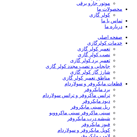
موتور جارو برقی
محصولات ما
کولر گازی
تماس با ما
درباره ما
صفحه اصلی
خدمات کولرگازی
تعمیر کولر گازی
نصب کولر گازی
تعمیر برد کولر گازی
جابجایی و نصب مجدد کولر گازی
شارژ گاز کولر گازی
مناطق تعمیر کولر گازی
قطعات مایکروفر و سولاردام
برد مایکروفر
ترانس ماکروفر و ترانس سولاردام
دیود مایکروفر
ریل سینی مایکروفر
سینی ماکروفر سینی ماکروویو
شیشه درب مایکروفر
فیوز مایکروفر
کوپل مایکروفر و سولاردام
لامپ مایکروفر