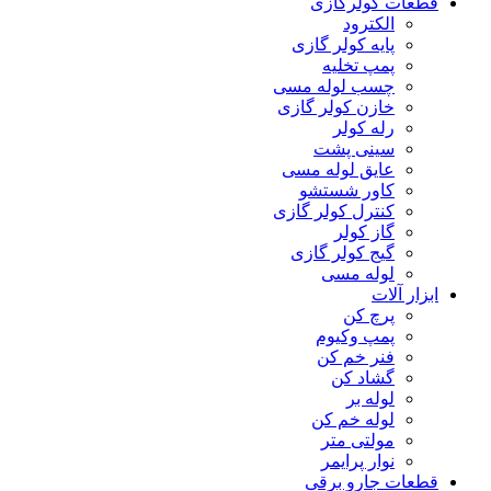
قطعات کولرگازی
الکترود
پایه کولر گازی
پمپ تخلیه
چسب لوله مسی
خازن کولر گازی
رله کولر
سینی پشت
عایق لوله مسی
کاور شستشو
کنترل کولر گازی
گاز کولر
گیج کولر گازی
لوله مسی
ابزار آلات
پرچ کن
پمپ وکیوم
فنر خم کن
گشاد کن
لوله بر
لوله خم کن
مولتی متر
نوار پرایمر
قطعات جارو برقی