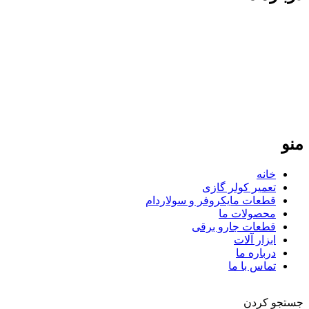
فردپارت؛ ۲۰ سال تجربه در کنار شما
فردپارت با بیش از دو دهه سابقه، مرجع تخصصی تعمیر کولر گازی
در تهران و تأمین‌کننده قطعات یدکی اورجینال برای لوازم خانگی در
سراسر ایران است. ما با پایبندی به نرخ مصوب اتحادیه و ارائه
گارانتی معتبر، تضمین‌کننده کیفیت و طول عمر دستگاه‌های شما
هستیم. تعهد ما، ارائه خدمات سریع و دقیق در تهران و ارسال
قطعات باکیفیت به تمامی نقاط کشور است.
منو
خانه
تعمیر کولر گازی
قطعات مایکروفر و سولاردام
محصولات ما
قطعات جارو برقی
ابزار آلات
درباره ما
تماس با ما
جستجو کردن