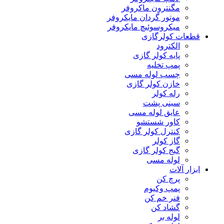
مگنترون ماکروفر
موتور گردان مایکروفر
میکروسوئیچ مایکروفر
قطعات کولرگازی
الکترود
پایه کولر گازی
پمپ تخلیه
چسب لوله مسی
خازن کولر گازی
رله کولر
سینی پشت
عایق لوله مسی
کاور شستشو
کنترل کولر گازی
گاز کولر
گیج کولر گازی
لوله مسی
ابزار آلات
پرچ کن
پمپ وکیوم
فنر خم کن
گشاد کن
لوله بر