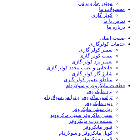
موتور جارو برقی
محصولات ما
کولر گازی
تماس با ما
درباره ما
صفحه اصلی
خدمات کولرگازی
تعمیر کولر گازی
نصب کولر گازی
تعمیر برد کولر گازی
جابجایی و نصب مجدد کولر گازی
شارژ گاز کولر گازی
مناطق تعمیر کولر گازی
قطعات مایکروفر و سولاردام
برد مایکروفر
ترانس ماکروفر و ترانس سولاردام
دیود مایکروفر
ریل سینی مایکروفر
سینی ماکروفر سینی ماکروویو
شیشه درب مایکروفر
فیوز مایکروفر
کوپل مایکروفر و سولاردام
لامپ مایکروفر