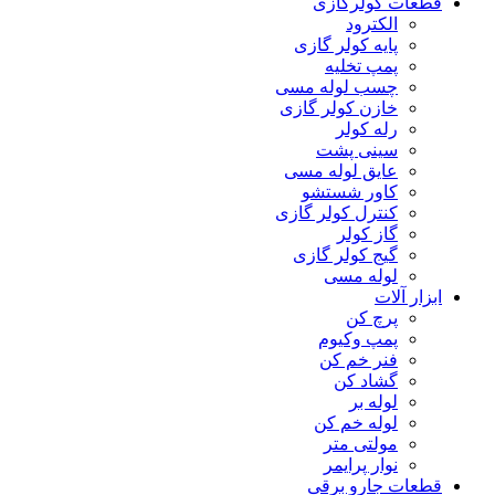
قطعات کولرگازی
الکترود
پایه کولر گازی
پمپ تخلیه
چسب لوله مسی
خازن کولر گازی
رله کولر
سینی پشت
عایق لوله مسی
کاور شستشو
کنترل کولر گازی
گاز کولر
گیج کولر گازی
لوله مسی
ابزار آلات
پرچ کن
پمپ وکیوم
فنر خم کن
گشاد کن
لوله بر
لوله خم کن
مولتی متر
نوار پرایمر
قطعات جارو برقی