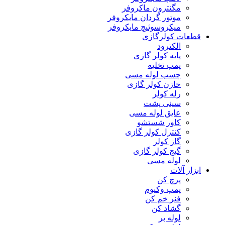
مگنترون ماکروفر
موتور گردان مایکروفر
میکروسوئیچ مایکروفر
قطعات کولرگازی
الکترود
پایه کولر گازی
پمپ تخلیه
چسب لوله مسی
خازن کولر گازی
رله کولر
سینی پشت
عایق لوله مسی
کاور شستشو
کنترل کولر گازی
گاز کولر
گیج کولر گازی
لوله مسی
ابزار آلات
پرچ کن
پمپ وکیوم
فنر خم کن
گشاد کن
لوله بر