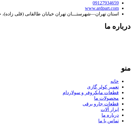
09127934659
www.ardpart.com
استان تهران—شهرستـــان تهران خیابان طالقانی (قلی زاده)، خیابان قموشی رامندی (7)، 
درباره ما
فردپارت با بیش از دو دهه سابقه، مرجع تخصصی تعمیر کولر گازی در ته
معتبر، تضمین‌کننده کیفیت و طول عمر دستگاه‌های شما هستیم. تعهد
منو
خانه
تعمیر کولر گازی
قطعات مایکروفر و سولاردام
محصولات ما
قطعات جارو برقی
ابزار آلات
درباره ما
تماس با ما