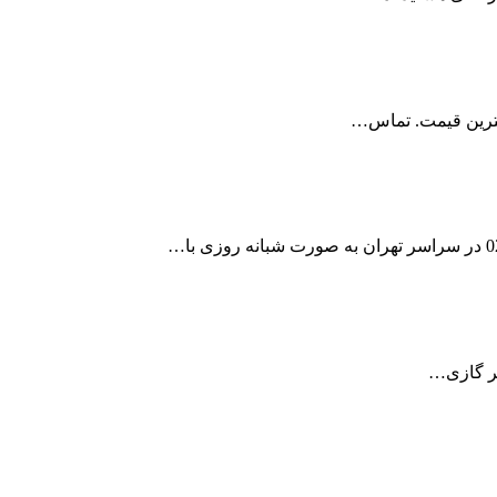
بهترین قیمت. تماس…
لر گازی…