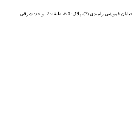
پلاک: 6.0، طبقه: 2، واحد: شرقی
فردپارت؛ ۲۰ سال تجربه در کنار شما
ران و تأمین‌کننده قطعات یدکی اورجینال برای لوازم خانگی در سراسر ا
 ما، ارائه خدمات سریع و دقیق در تهران و ارسال قطعات باکیفیت به