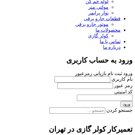
لوله خم کن
مولتی متر
نوار پرایمر
قطعات جارو برقی
موتور جارو برقی
محصولات ما
کولر گازی
تماس با ما
درباره ما
ورود به حساب کاربری
ورود
ثبت نام
بازیابی رمزعبور
نام کاربری
رمز عبور
کد امنیتی
ورود
جستجو کردن
تعمیرکار کولر گازی در تهران