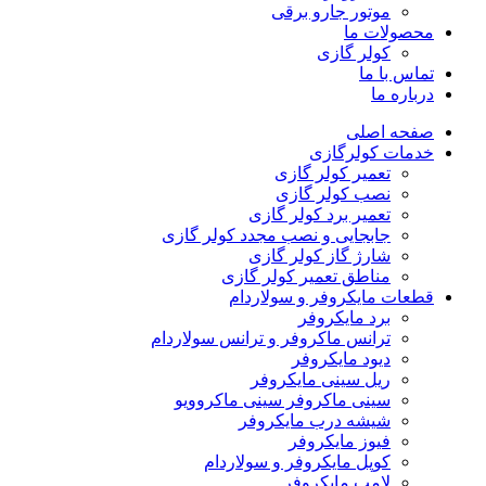
موتور جارو برقی
محصولات ما
کولر گازی
تماس با ما
درباره ما
صفحه اصلی
خدمات کولرگازی
تعمیر کولر گازی
نصب کولر گازی
تعمیر برد کولر گازی
جابجایی و نصب مجدد کولر گازی
شارژ گاز کولر گازی
مناطق تعمیر کولر گازی
قطعات مایکروفر و سولاردام
برد مایکروفر
ترانس ماکروفر و ترانس سولاردام
دیود مایکروفر
ریل سینی مایکروفر
سینی ماکروفر سینی ماکروویو
شیشه درب مایکروفر
فیوز مایکروفر
کوپل مایکروفر و سولاردام
لامپ مایکروفر