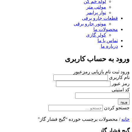
لوله خم کن
مولتی متر
نوار پرایمر
قطعات جارو برقی
موتور جارو برقی
محصولات ما
کولر گازی
تماس با ما
درباره ما
ورود به حساب کاربری
ورود
ثبت نام
بازیابی رمزعبور
نام کاربری
رمز عبور
کد امنیتی
ورود
جستجو کردن
خانه
/ محصولات برچسب خورده “گیج فشار گاز”
گیج فشار گاز