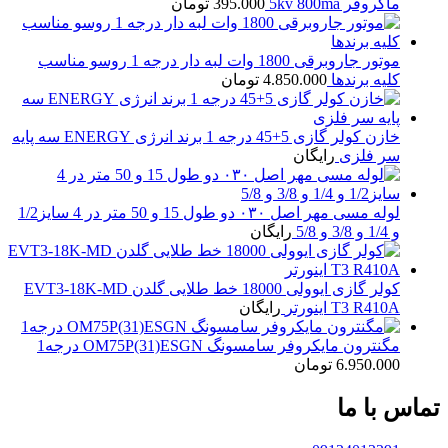
ماکروفر 5kv 800ma
395.000
تومان
موتور جاروبرقی 1800 وات لبه دار درجه 1 روسو مناسب
کلیه برندها
4.850.000
تومان
خازن کولر گازی 5+45 درجه 1 برند انرژی ENERGY سه پایه
سر فلزی
رایگان
لوله مسی مهر اصل ۰۳۰ دو طول 15 و 50 متر در 4 سایز1/2
و 1/4 و 3/8 و 5/8
رایگان
کولر گازی ایوولی 18000 خط طلایی گلدن EVT3-18K-MD
T3 R410A اینورتر
رایگان
مگنترون مایکروفر سامسونگ OM75P(31)ESGN درجه1
6.950.000
تومان
تماس با ما