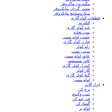
مگنترون ماکروفر
موتور گردان مایکروفر
میکروسوئیچ مایکروفر
قطعات کولرگازی
الکترود
پایه کولر گازی
پمپ تخلیه
چسب لوله مسی
خازن کولر گازی
رله کولر
سینی پشت
عایق لوله مسی
کاور شستشو
کنترل کولر گازی
گاز کولر
گیج کولر گازی
لوله مسی
ابزار آلات
پرچ کن
پمپ وکیوم
فنر خم کن
گشاد کن
لوله بر