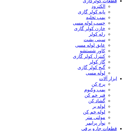
قطعات کولرگازی
الکترود
پایه کولر گازی
پمپ تخلیه
چسب لوله مسی
خازن کولر گازی
رله کولر
سینی پشت
عایق لوله مسی
کاور شستشو
کنترل کولر گازی
گاز کولر
گیج کولر گازی
لوله مسی
ابزار آلات
پرچ کن
پمپ وکیوم
فنر خم کن
گشاد کن
لوله بر
لوله خم کن
مولتی متر
نوار پرایمر
قطعات جارو برقی