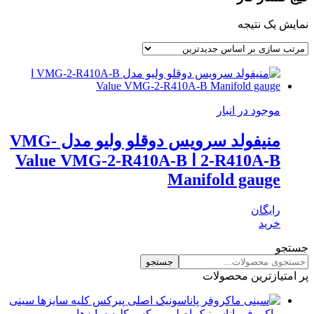
نمایش یک نتیجه
موجود در انبار
منیفولد سرویس دوقلو ولیو مدل VMG-
2-R410A-B ا Value VMG-2-R410A-B
Manifold gauge
رایگان
خرید
جستجو
جستجو
پر امتیازترین محصولات
سینی
ماکروفر پاناسونیک اصلی پیرکس کلیه سایزها