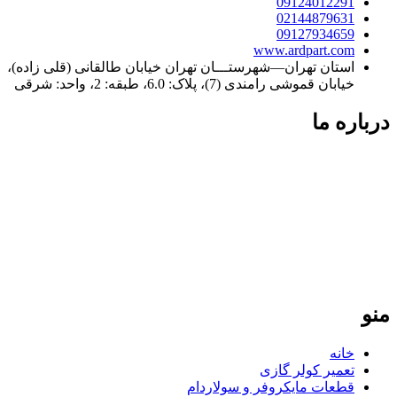
09124012291
02144879631
09127934659
www.ardpart.com
استان تهران—شهرستـــان تهران خیابان طالقانی (قلی زاده)،
خیابان قموشی رامندی (7)، پلاک: 6.0، طبقه: 2، واحد: شرقی
درباره ما
فردپارت؛ ۲۰ سال تجربه در کنار شما
فردپارت با بیش از دو دهه سابقه، مرجع تخصصی تعمیر کولر گازی
در تهران و تأمین‌کننده قطعات یدکی اورجینال برای لوازم خانگی در
سراسر ایران است. ما با پایبندی به نرخ مصوب اتحادیه و ارائه
گارانتی معتبر، تضمین‌کننده کیفیت و طول عمر دستگاه‌های شما
هستیم. تعهد ما، ارائه خدمات سریع و دقیق در تهران و ارسال
قطعات باکیفیت به تمامی نقاط کشور است.
منو
خانه
تعمیر کولر گازی
قطعات مایکروفر و سولاردام