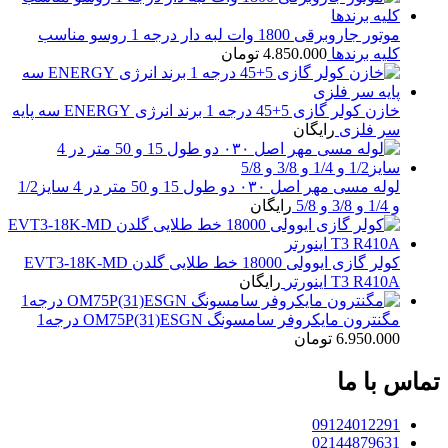
موتور جاروبرقی 1800 وات لبه دار درجه 1 روسو مناسب
کلیه برندها
4.850.000
تومان
خازن کولر گازی 5+45 درجه 1 برند انرژی ENERGY سه پایه
سر فلزی
رایگان
لوله مسی مهر اصل ۰۳۰ دو طول 15 و 50 متر در 4 سایز1/2
و 1/4 و 3/8 و 5/8
رایگان
کولر گازی ایوولی 18000 خط طلایی گلدن EVT3-18K-MD
T3 R410A اینورتر
رایگان
مگنترون مایکروفر سامسونگ OM75P(31)ESGN درجه1
6.950.000
تومان
تماس با ما
09124012291
02144879631