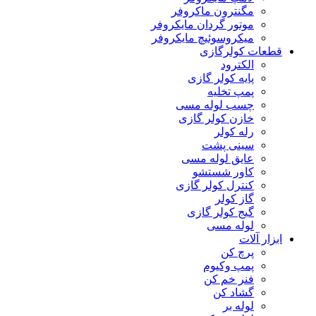
مگنترون ماکروفر
موتور گردان مایکروفر
میکروسوئیچ مایکروفر
قطعات کولرگازی
الکترود
پایه کولر گازی
پمپ تخلیه
چسب لوله مسی
خازن کولر گازی
رله کولر
سینی پشت
عایق لوله مسی
کاور شستشو
کنترل کولر گازی
گاز کولر
گیج کولر گازی
لوله مسی
ابزار آلات
پرچ کن
پمپ وکیوم
فنر خم کن
گشاد کن
لوله بر