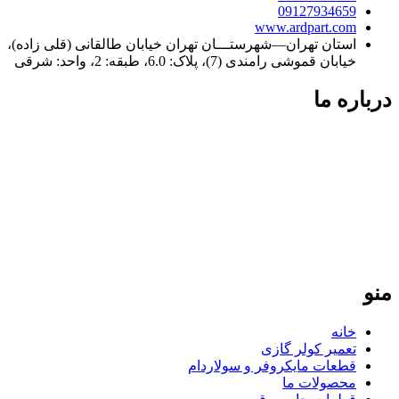
09127934659
www.ardpart.com
استان تهران—شهرستـــان تهران خیابان طالقانی (قلی زاده)،
خیابان قموشی رامندی (7)، پلاک: 6.0، طبقه: 2، واحد: شرقی
درباره ما
فردپارت؛ ۲۰ سال تجربه در کنار شما
فردپارت با بیش از دو دهه سابقه، مرجع تخصصی تعمیر کولر گازی
در تهران و تأمین‌کننده قطعات یدکی اورجینال برای لوازم خانگی در
سراسر ایران است. ما با پایبندی به نرخ مصوب اتحادیه و ارائه
گارانتی معتبر، تضمین‌کننده کیفیت و طول عمر دستگاه‌های شما
هستیم. تعهد ما، ارائه خدمات سریع و دقیق در تهران و ارسال
قطعات باکیفیت به تمامی نقاط کشور است.
منو
خانه
تعمیر کولر گازی
قطعات مایکروفر و سولاردام
محصولات ما