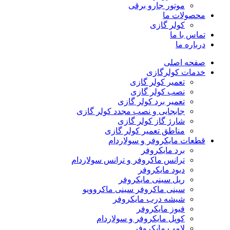
موتور جارو برقی
محصولات ما
کولر گازی
تماس با ما
درباره ما
صفحه اصلی
خدمات کولرگازی
تعمیر کولر گازی
نصب کولر گازی
تعمیر برد کولر گازی
جابجایی و نصب مجدد کولر گازی
شارژ گاز کولر گازی
مناطق تعمیر کولر گازی
قطعات مایکروفر و سولاردام
برد مایکروفر
ترانس ماکروفر و ترانس سولاردام
دیود مایکروفر
ریل سینی مایکروفر
سینی ماکروفر سینی ماکروویو
شیشه درب مایکروفر
فیوز مایکروفر
کوپل مایکروفر و سولاردام
لامپ مایکروفر