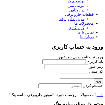
لوله خم کن
مولتی متر
نوار پرایمر
قطعات جارو برقی
موتور جارو برقی
محصولات ما
کولر گازی
تماس با ما
درباره ما
ورود به حساب کاربری
ورود
ثبت نام
بازیابی رمزعبور
نام کاربری
رمز عبور
کد امنیتی
ورود
جستجو کردن
خانه
/ محصولات برچسب خورده “موتور جاروبرقی سامسونگ”
موتور جاروبرقی سامسونگ