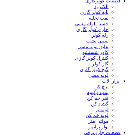
قطعات کولرگازی
الکترود
پایه کولر گازی
پمپ تخلیه
چسب لوله مسی
خازن کولر گازی
رله کولر
سینی پشت
عایق لوله مسی
کاور شستشو
کنترل کولر گازی
گاز کولر
گیج کولر گازی
لوله مسی
ابزار آلات
پرچ کن
پمپ وکیوم
فنر خم کن
گشاد کن
لوله بر
لوله خم کن
مولتی متر
نوار پرایمر
قطعات جارو برقی