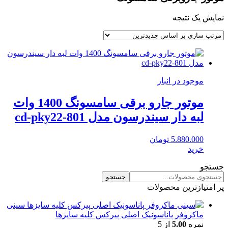
نمایش یک نتیجه
موجود در انبار
موتور جارو برقی سامسونگ 1400 وات
لبه دار سیندرسون مدل cd-pky22-801
5.880.000
تومان
خرید
جستجو
جستجو
پر امتیازترین محصولات
سینی
ماکروفر پاناسونیک اصلی پیرکس کلیه سایزها
نمره
5.00
از 5