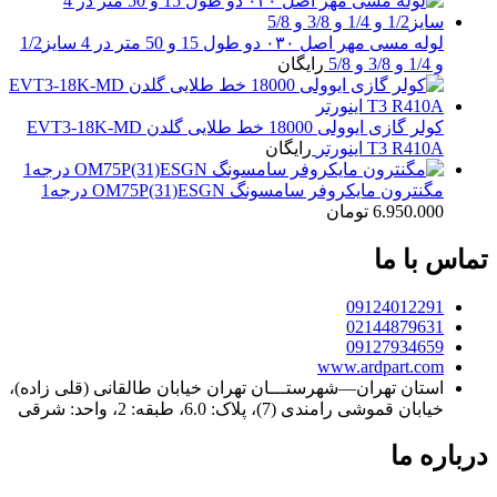
لوله مسی مهر اصل ۰۳۰ دو طول 15 و 50 متر در 4 سایز1/2
و 1/4 و 3/8 و 5/8
رایگان
کولر گازی ایوولی 18000 خط طلایی گلدن EVT3-18K-MD
T3 R410A اینورتر
رایگان
مگنترون مایکروفر سامسونگ OM75P(31)ESGN درجه1
6.950.000
تومان
تماس با ما
09124012291
02144879631
09127934659
www.ardpart.com
استان تهران—شهرستـــان تهران خیابان طالقانی (قلی زاده)،
خیابان قموشی رامندی (7)، پلاک: 6.0، طبقه: 2، واحد: شرقی
درباره ما