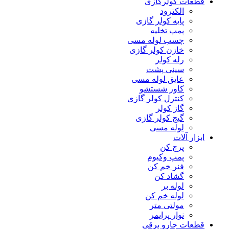
قطعات کولرگازی
الکترود
پایه کولر گازی
پمپ تخلیه
چسب لوله مسی
خازن کولر گازی
رله کولر
سینی پشت
عایق لوله مسی
کاور شستشو
کنترل کولر گازی
گاز کولر
گیج کولر گازی
لوله مسی
ابزار آلات
پرچ کن
پمپ وکیوم
فنر خم کن
گشاد کن
لوله بر
لوله خم کن
مولتی متر
نوار پرایمر
قطعات جارو برقی