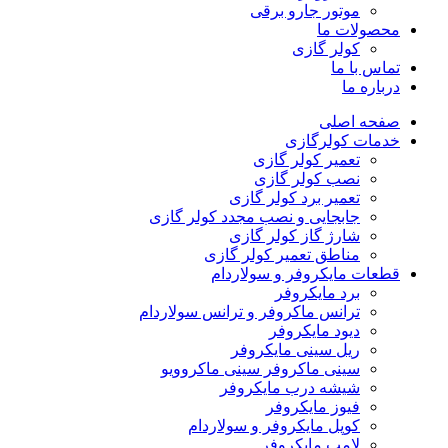
موتور جارو برقی
محصولات ما
کولر گازی
تماس با ما
درباره ما
صفحه اصلی
خدمات کولرگازی
تعمیر کولر گازی
نصب کولر گازی
تعمیر برد کولر گازی
جابجایی و نصب مجدد کولر گازی
شارژ گاز کولر گازی
مناطق تعمیر کولر گازی
قطعات مایکروفر و سولاردام
برد مایکروفر
ترانس ماکروفر و ترانس سولاردام
دیود مایکروفر
ریل سینی مایکروفر
سینی ماکروفر سینی ماکروویو
شیشه درب مایکروفر
فیوز مایکروفر
کوپل مایکروفر و سولاردام
لامپ مایکروفر