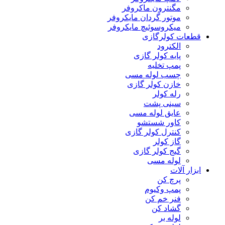
مگنترون ماکروفر
موتور گردان مایکروفر
میکروسوئیچ مایکروفر
قطعات کولرگازی
الکترود
پایه کولر گازی
پمپ تخلیه
چسب لوله مسی
خازن کولر گازی
رله کولر
سینی پشت
عایق لوله مسی
کاور شستشو
کنترل کولر گازی
گاز کولر
گیج کولر گازی
لوله مسی
ابزار آلات
پرچ کن
پمپ وکیوم
فنر خم کن
گشاد کن
لوله بر