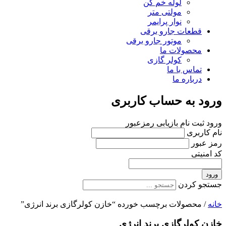
لوله خم کن
مولتی متر
نوار پرایمر
قطعات جارو برقی
موتور جارو برقی
محصولات ما
کولر گازی
تماس با ما
درباره ما
ورود به حساب کاربری
ورود
ثبت نام
بازیابی رمزعبور
نام کاربری
رمز عبور
کد امنیتی
ورود
جستجو کردن
خانه
/ محصولات برچسب خورده “خازن کولرگازی برند انرژی”
خازن کولرگازی برند انرژی