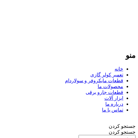
فردپارت؛ ۲۰ سال تجربه در کنار شما
فردپارت با بیش از دو دهه سابقه، مرجع تخصصی تعمیر کولر گازی
در تهران و تأمین‌کننده قطعات یدکی اورجینال برای لوازم خانگی در
سراسر ایران است. ما با پایبندی به نرخ مصوب اتحادیه و ارائه
گارانتی معتبر، تضمین‌کننده کیفیت و طول عمر دستگاه‌های شما
هستیم. تعهد ما، ارائه خدمات سریع و دقیق در تهران و ارسال
قطعات باکیفیت به تمامی نقاط کشور است.
منو
خانه
تعمیر کولر گازی
قطعات مایکروفر و سولاردام
محصولات ما
قطعات جارو برقی
ابزار آلات
درباره ما
تماس با ما
جستجو کردن
جستجو کردن