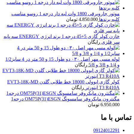
موتور جاروبرقی 1800 وات لبه دار درجه 1 روسو مناسب
کلیه برندها
4.850.000
تومان
خازن کولر گازی 5+45 درجه 1 برند انرژی ENERGY سه پایه
سر فلزی
رایگان
لوله مسی مهر اصل ۰۳۰ دو طول 15 و 50 متر در 4 سایز1/2
و 1/4 و 3/8 و 5/8
رایگان
کولر گازی ایوولی 18000 خط طلایی گلدن EVT3-18K-MD
T3 R410A اینورتر
رایگان
مگنترون مایکروفر سامسونگ OM75P(31)ESGN درجه1
6.950.000
تومان
تماس با ما
09124012291