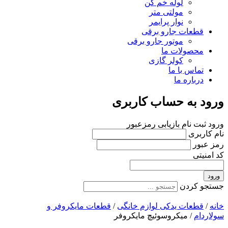
لوله خم کن
مولتی متر
نوار پرایمر
قطعات جارو برقی
موتور جارو برقی
محصولات ما
کولر گازی
تماس با ما
درباره ما
ورود به حساب کاربری
ورود
ثبت نام
بازیابی رمزعبور
نام کاربری
رمز عبور
کد امنیتی
ورود
جستجو کردن
خانه
/
قطعات یدکی لوازم خانگی
/
قطعات مایکروفر و
سولاردام
/ میکروسوئیچ مایکروفر