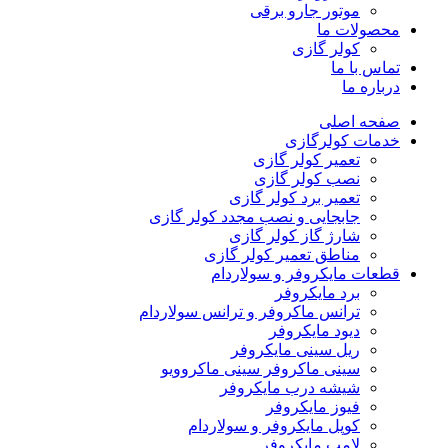
موتور جارو برقی
محصولات ما
کولر گازی
تماس با ما
درباره ما
صفحه اصلی
خدمات کولرگازی
تعمیر کولر گازی
نصب کولر گازی
تعمیر برد کولر گازی
جابجایی و نصب مجدد کولر گازی
شارژ گاز کولر گازی
مناطق تعمیر کولر گازی
قطعات مایکروفر و سولاردام
برد مایکروفر
ترانس ماکروفر و ترانس سولاردام
دیود مایکروفر
ریل سینی مایکروفر
سینی ماکروفر سینی ماکروویو
شیشه درب مایکروفر
فیوز مایکروفر
کوپل مایکروفر و سولاردام
لامپ مایکروفر