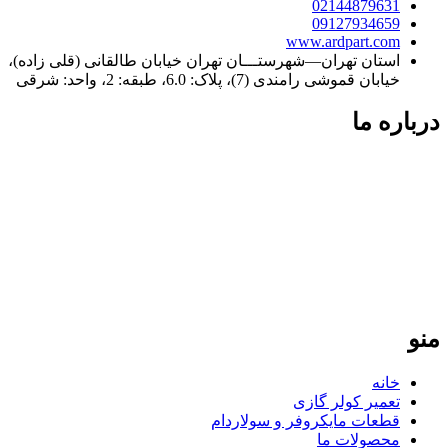
02144879631
09127934659
www.ardpart.com
استان تهران—شهرستـــان تهران خیابان طالقانی (قلی زاده)،
خیابان قموشی رامندی (7)، پلاک: 6.0، طبقه: 2، واحد: شرقی
درباره ما
فردپارت؛ ۲۰ سال تجربه در کنار شما
فردپارت با بیش از دو دهه سابقه، مرجع تخصصی تعمیر کولر گازی
در تهران و تأمین‌کننده قطعات یدکی اورجینال برای لوازم خانگی در
سراسر ایران است. ما با پایبندی به نرخ مصوب اتحادیه و ارائه
گارانتی معتبر، تضمین‌کننده کیفیت و طول عمر دستگاه‌های شما
هستیم. تعهد ما، ارائه خدمات سریع و دقیق در تهران و ارسال
قطعات باکیفیت به تمامی نقاط کشور است.
منو
خانه
تعمیر کولر گازی
قطعات مایکروفر و سولاردام
محصولات ما