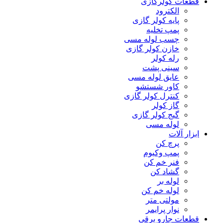
قطعات کولرگازی
الکترود
پایه کولر گازی
پمپ تخلیه
چسب لوله مسی
خازن کولر گازی
رله کولر
سینی پشت
عایق لوله مسی
کاور شستشو
کنترل کولر گازی
گاز کولر
گیج کولر گازی
لوله مسی
ابزار آلات
پرچ کن
پمپ وکیوم
فنر خم کن
گشاد کن
لوله بر
لوله خم کن
مولتی متر
نوار پرایمر
قطعات جارو برقی