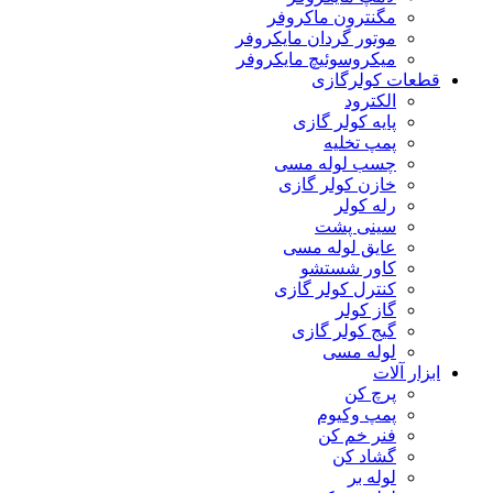
مگنترون ماکروفر
موتور گردان مایکروفر
میکروسوئیچ مایکروفر
قطعات کولرگازی
الکترود
پایه کولر گازی
پمپ تخلیه
چسب لوله مسی
خازن کولر گازی
رله کولر
سینی پشت
عایق لوله مسی
کاور شستشو
کنترل کولر گازی
گاز کولر
گیج کولر گازی
لوله مسی
ابزار آلات
پرچ کن
پمپ وکیوم
فنر خم کن
گشاد کن
لوله بر