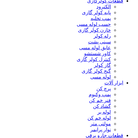
قطعات کولرگازی
الکترود
پایه کولر گازی
پمپ تخلیه
چسب لوله مسی
خازن کولر گازی
رله کولر
سینی پشت
عایق لوله مسی
کاور شستشو
کنترل کولر گازی
گاز کولر
گیج کولر گازی
لوله مسی
ابزار آلات
پرچ کن
پمپ وکیوم
فنر خم کن
گشاد کن
لوله بر
لوله خم کن
مولتی متر
نوار پرایمر
قطعات جارو برقی