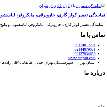
نمایندگی تعمیر کولر گازی، جاروبرقی، مایکروفر، لباسشویی 
نمایندگی تعمیر کولر گازی، جاروبرقی، مایکروفر، لباسشویی و پکیج د
تماس با ما
09124012291
02144879631
09127934659
www.ardpart.com
استان تهران—شهرستـــان تهران خیابان طالقانی (قلی زاده)، خیابان قموشی رامندی (7)، 
درباره ما
فردپارت با بیش از دو دهه سابقه، مرجع تخصصی تعمیر کولر گازی در ته
معتبر، تضمین‌کننده کیفیت و طول عمر دستگاه‌های شما هستیم. تعهد
منو