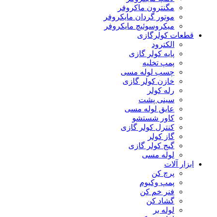
مگنترون ماکروفر
موتور گردان مایکروفر
میکروسوئیچ مایکروفر
قطعات کولرگازی
الکترود
پایه کولر گازی
پمپ تخلیه
چسب لوله مسی
خازن کولر گازی
رله کولر
سینی پشت
عایق لوله مسی
کاور شستشو
کنترل کولر گازی
گاز کولر
گیج کولر گازی
لوله مسی
ابزار آلات
پرچ کن
پمپ وکیوم
فنر خم کن
گشاد کن
لوله بر