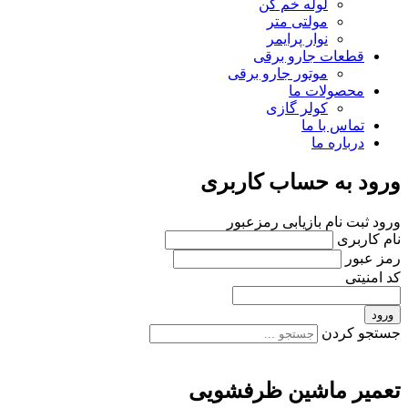
لوله خم کن
مولتی متر
نوار پرایمر
قطعات جارو برقی
موتور جارو برقی
محصولات ما
کولر گازی
تماس با ما
درباره ما
ورود به حساب کاربری
ورود
ثبت نام
بازیابی رمزعبور
نام کاربری
رمز عبور
کد امنیتی
ورود
جستجو کردن
تعمیر ماشین ظرفشویی