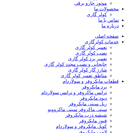
موتور جارو برقی
محصولات ما
کولر گازی
تماس با ما
درباره ما
صفحه اصلی
خدمات کولرگازی
تعمیر کولر گازی
نصب کولر گازی
تعمیر برد کولر گازی
جابجایی و نصب مجدد کولر گازی
شارژ گاز کولر گازی
مناطق تعمیر کولر گازی
قطعات مایکروفر و سولاردام
برد مایکروفر
ترانس ماکروفر و ترانس سولاردام
دیود مایکروفر
ریل سینی مایکروفر
سینی ماکروفر سینی ماکروویو
شیشه درب مایکروفر
فیوز مایکروفر
کوپل مایکروفر و سولاردام
لامپ مایکروفر