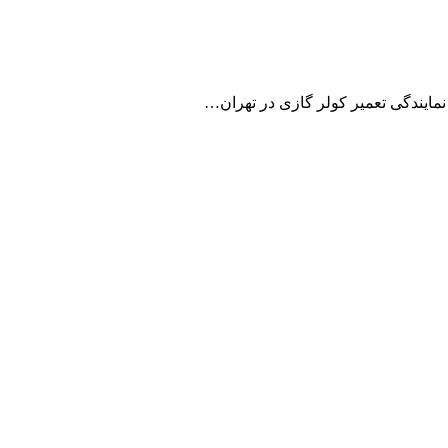
نمایندگی تعمیر کولر گازی در تهران…
یران است. ما با پایبندی به نرخ مصوب اتحادیه و ارائه گارانتی
 تمامی نقاط کشور است.